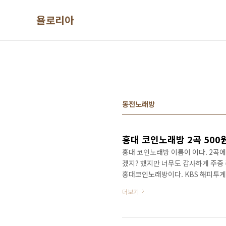
본문 바로가기
욜로리아
동전노래방
홍대 코인노래방 2곡 500
홍대 코인노래방 이름이 이다. 2곡에 500원 내 노래를 불러줘 야 하는데 주말이라 2곡에 500원 아니
겠지? 했지만 너무도 감사하게 주중
홍대코인노래방이다. KBS 해피투게
었다. 홍대에 있던 동전 노래방이던
더보기
있을것 같고 홍대 많은 동전 노래방에
래방들이 저녁시간이나 주말이면 이