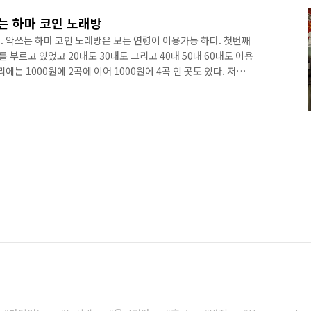
는 하마 코인 노래방
. 악쓰는 하마 코인 노래방은 모든 연령이 이용가능 하다. 첫번째
부르고 있었고 20대도 30대도 그리고 40대 50대 60대도 이용
에는 1000원에 2곡에 이어 1000원에 4곡 인 곳도 있다. 저녁을
 저렴한 코인 노래방에 갔다. 성신여대 악쓰는 하마 코인 노래방
었으며 작은 노래방이 여러개 있었다. 노래방 입구에 마이크 덮개
 1개만 가져가라고 적혀 있었다. 동전 또는 지폐를 넣는 노래방
00원 짜리 지폐를 준비하면 된다. 악쓰는 하마 코인 노래방은 성신여