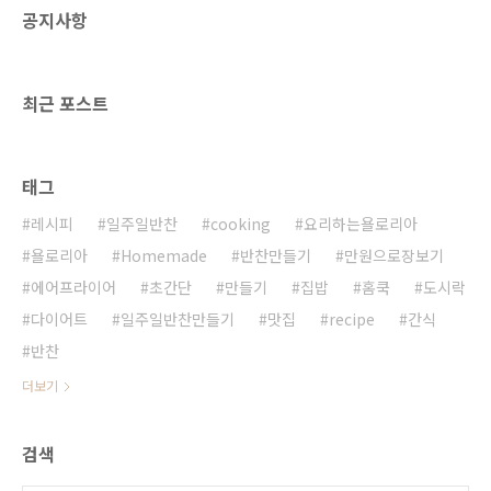
공지사항
하세요! 욜로리아 입니다. 잠시 미루었던 장보기
와 일주일 반찬 만들기 집에 반찬이 없으니 자꾸
외식비가 늘어나네요 여러..
164regina.tistory.com 생활비도 절약하고 푸
최근 포스트
짐하고 건강고 맛있게 일주일을 보내봐..
태그
레시피
일주일반찬
cooking
요리하는욜로리아
욜로리아
Homemade
반찬만들기
만원으로장보기
에어프라이어
초간단
만들기
집밥
홈쿡
도시락
다이어트
일주일반찬만들기
맛집
recipe
간식
반찬
더보기
검색