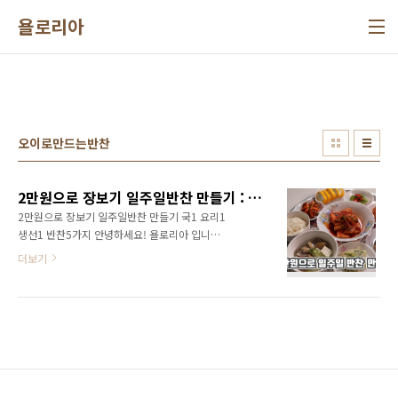
본문 바로가기
욜로리아
오이로만드는반찬
2만원으로 장보기 일주일반찬 만들기 : 국1 요리1 생선1 반찬5가지
2만원으로 장보기 일주일반찬 만들기 국1 요리1
생선1 반찬5가지 안녕하세요! 욜로리아 입니다.
2만원으로 일주일 반찬 만들기 바지락 뭇국, 두
더보기
부두루치기, 임연수 생선구이 흰자품은 계란말
이에 이어 오이와 무로 만든 반찬 만들어 볼까
요? 국과 요리 생선구이는 지난 포스팅에서 확인
할수 있어요
https://164regina.tistory.com/857 생활비
절약 2만원으로 장보기 일주일반찬 국 생선구이
만들기 2만원으로 장보기 일주일반찬 국 생선구
이 만들기 외식비 줄이고 생활비 절약하기 안녕