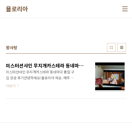
본문 바로가기
욜로리아
왕사탕
미스터션샤인 무지개카스테라 동네마다 품절 구입 성공 후기
미스터션샤인 무지개카스테라 동네마다 품절 구
입 성공 후기안녕하세요!욜로리아 에요. 매주 토
일 tvN 미스터션샤인 보시나요?욜로리아는 요즘
더보기
김태리 말투 따라하기 재미에 즐겁습니다. 드라
마에 등장하는 불란서 제빵소 무지개카스테라
정말 빛깔도 곱고 김태리가 먹으니 맛도 좋아 보
이더라구요. 하지만 파리바게트 동네마다 모두
품절입니다. 욜로리아만 몰랐나봐요. 기사도 났
었데요. 세상에 왜 저만 몰랐나요~~ 다행히 파리
바게트가 많아 6군데 전화를 해봤어요. 한군데
남았다는 얘기를 듣고 다녀왔습니다. 미스터션