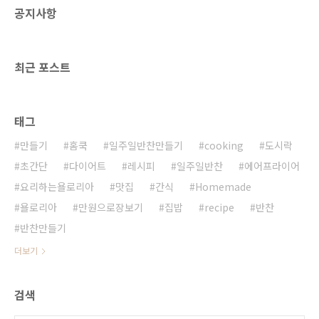
공지사항
샤인 김태리가 먹은 파리바게트 무지개카스테라
가격 : 12,000원 / 8,000원제가 사온건
12,000원 낱개로 포장되어 4개 들어 있는건 8
천원이래요. 미스터션샤인에서 김태리가 그랬
최근 포스트
죠!" 빛깔도 고운데 맛도 퍽..
태그
만들기
홈쿡
일주일반찬만들기
cooking
도시락
초간단
다이어트
레시피
일주일반찬
에어프라이어
요리하는욜로리아
맛집
간식
Homemade
욜로리아
만원으로장보기
집밥
recipe
반찬
반찬만들기
더보기
검색