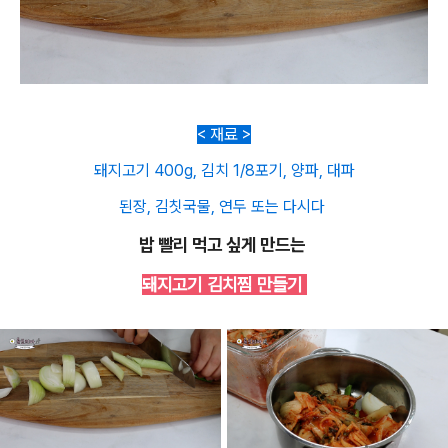
< 재료 >
돼지고기 400g, 김치 1/8포기, 양파, 대파
된장, 김칫국물, 연두 또는 다시다
밥 빨리 먹고 싶게 만드는
돼지고기 김치찜 만들기