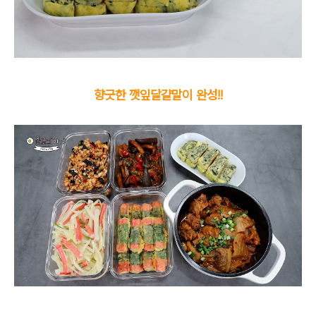
향긋한 깻잎달걀말이 완성!!