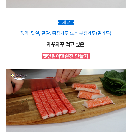
< 재료 >
깻잎, 맛살, 달걀, 튀김가루 또는 부침가루(밀가루)
자꾸자꾸 먹고 싶은
깻잎말이맛살전 만들기