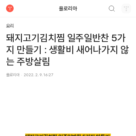
검색하기
욜로리아
티스토리
요리
돼지고기김치찜 일주일반찬 5가
지 만들기 : 생활비 새어나가지 않
는 주방살림
욜로리아
2022. 2. 9. 16:27