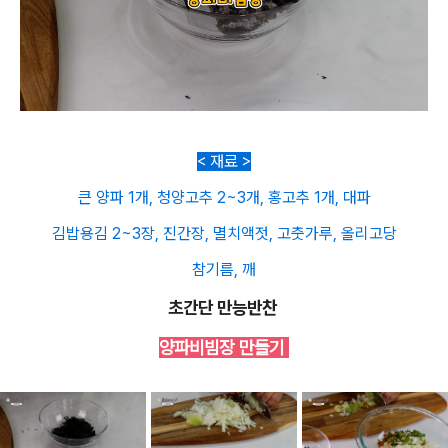
< 재료 >
큰 양파 1개, 청양고추 2~3개, 홍고추 1개, 대파
김밥용김 2~3장, 진간장, 멸치액젓, 고춧가루, 올리고당
참기름, 깨
초간단 만능반찬
양파비빔장 만들기