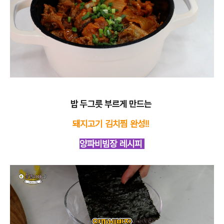
밥 두그릇 부르게 만드는
돼지고기 김치찜 완성!!
양파비빔장 레시피