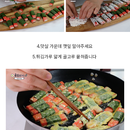
4.맛살 가운데 깻잎 말아주세요
5.튀김가루 얇게 골고루 뭍혀줍니다