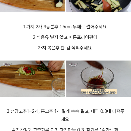
1.가지 2개 3등분후 1.5cm 두께로 썰어주세요
2.식용유 넣지 않고 마른프라이팬에
가지 볶은후 한 김 식혀주세요
3.청양고추1~2개, 홍고추 1개 잘게 송송 썰고, 대파 0.3대 다져주
세요
4.진간장2, 고춧가루 0.3, 다진마늘 0.3, 참기름 1숟가락과