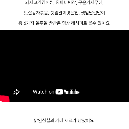
돼지고기김치찜, 양파비빔장, 구운가지무침,
맛살감자볶음, 깻잎말이맛살전, 깻잎달걀말이
총 6가지 일주일 반찬은 영상 레시피로 볼수 있어요
닭안심살과 카레 재료가 남았어요