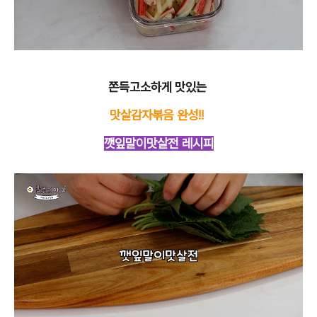
쫀득고소하게 맛있는
맛살감자볶음 완성!!
깻잎말이맛살전 레시피