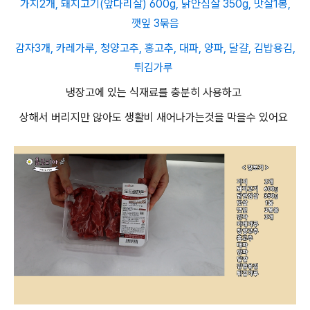
가지2개, 돼지고기(앞다리살) 600g, 닭안심살 350g, 맛살1봉,
깻잎 3묶음
감자3개, 카레가루, 청양고추, 홍고추, 대파, 양파, 달걀, 김밥용김,
튀김가루
냉장고에 있는 식재료를 충분히 사용하고
상해서 버리지만 않아도 생활비 새어나가는것을 막을수 있어요