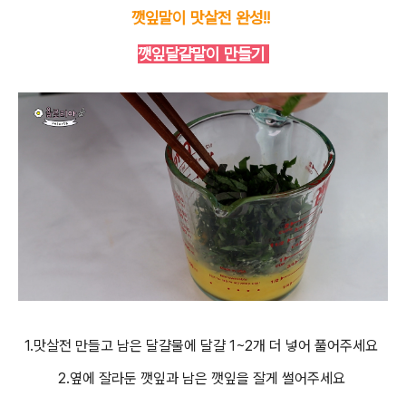
깻잎말이 맛살전 완성!!
깻잎달걀말이 만들기
1.맛살전 만들고 남은 달걀물에 달걀 1~2개 더 넣어 풀어주세요
2.옆에 잘라둔 깻잎과 남은 깻잎을 잘게 썰어주세요