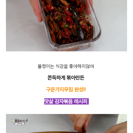
물컹이는 식감을 좋아하지않아
쫀득하게 볶아만든
구운가지무침 완성!!
맛살 감자볶음 레시피