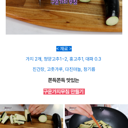
< 재료 >
가지 2개, 청양고추1~2, 홍고추1, 대파 0.3
진간장, 고춧가루, 다진마늘, 참기름
쫀득쫀득 맛있는
구운가지무침 만들기