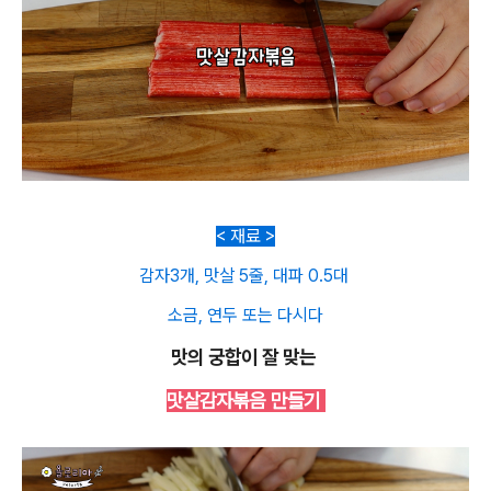
< 재료 >
감자3개, 맛살 5줄, 대파 0.5대
소금, 연두 또는 다시다
맛의 궁합이 잘 맞는
맛살감자볶음 만들기