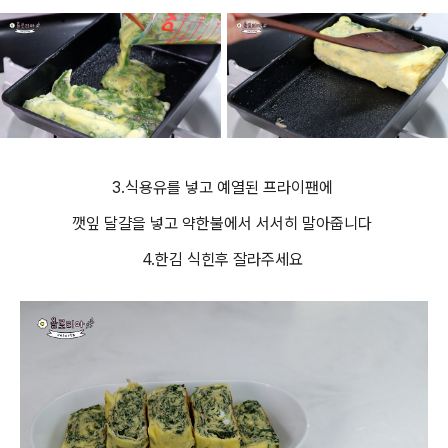
3.식용유를 넣고 예열된 프라이팬에
깻잎 달걀을 넣고 약한불에서 서서히 말아줍니다
4.한김 식힌후 잘라주세요