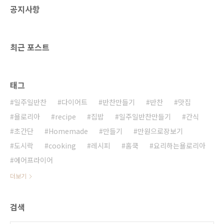
공지사항
한 시간은 저녁7시 까지로 아직 해가 떠있지만 7
시가 되면 방송이 나온다. 하지만 검은모레사장
과 만나는 바닷물에는 지칠줄 모르는 어린아이
들이 놀고 있다. 캠핑촌도 함께 있어 어린아이들
최근 포스트
을 데리고 가기에 너무도 좋은..
태그
일주일반찬
다이어트
반찬만들기
반찬
맛집
욜로리아
recipe
집밥
일주일반찬만들기
간식
초간단
Homemade
만들기
만원으로장보기
도시락
cooking
레시피
홈쿡
요리하는욜로리아
에어프라이어
더보기
검색