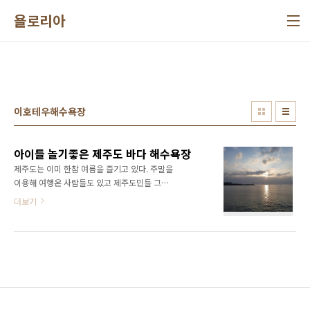
본문 바로가기
욜로리아
이호테우해수욕장
아이들 놀기좋은 제주도 바다 해수욕장
제주도는 이미 한참 여름을 즐기고 있다. 주말을
이용해 여행온 사람들도 있고 제주도민들 그리
고 제주도로 이민온 사람들도 많다. 제주국제공
더보기
항에 바로 인접한 해수욕장으로 공항에 착륙할
때 보이는 바다이다. 석양이 멋진 이곳은 빨강말
과 하얀말 등대가 너무도 멋지게 서있다. 바다의
깊이도 얕고 해수온도도 차갑지 않아 어린아이
들 데리고 물놀이 하기 좋은곳이다. 저녁이면 해
변가에 멋지게 줄서있는 포차들도 좋다. 평상에
앉아 해지는 바다와 어두워진 바다를 보며 한잔
하기 너무도 낭만적인 곳이다. 현재 해수욕 가능