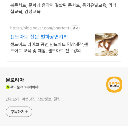
북콘서트, 문학과 음악이 결합된 콘서트, 동기유발교육, 리더
십교육, 감성교육
https://blog.naver.com/bhartent
광고
샌드아트 전문 별하공연기획
샌드아트 라이브 공연,샌드아트 영상제작,샌
드아트 교육 및 체험, 샌드아트 진로강의
로그 정보
욜로리아
(새창열림)
푸드
분야 크리에이터
간편요리, 여행맛집, 생활정보, 꿀팁
구독하기