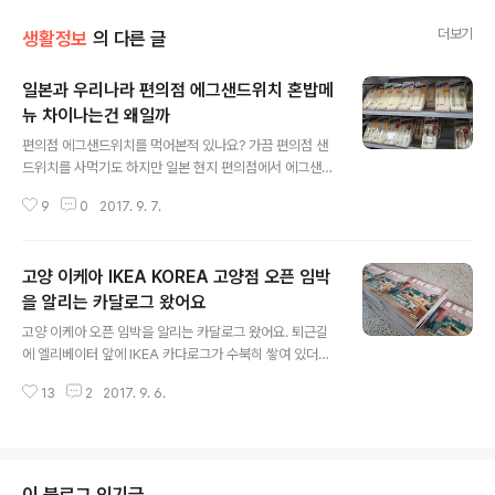
더보기
생활정보
의 다른 글
일본과 우리나라 편의점 에그샌드위치 혼밥메
뉴 차이나는건 왜일까
글 내용
편의점 에그샌드위치를 먹어본적 있나요? 가끔 편의점 샌
드위치를 사먹기도 하지만 일본 현지 편의점에서 에그샌드
위치 (타마고 샌드위치) 먹은 후로는 그맛을 잊지 못한다.
9
0
2017. 9. 7.
왜? 우리나라 편의점과 일본편의점 에그샌드위치 (타마고
샌드위치)는 차이가 나는걸까? 개인적인 입맛으로는 오사
카 세븐일레븐의 타마고 샌드위치가 마음에 든다. 겨울 샌
고양 이케아 IKEA KOREA 고양점 오픈 임박
드위치를 사들고 돌아다니다 먹지못하고 집까지 들고 왔었
다. 어떨결에 맛보게 된 남편과 아들의 반응 역시 편의점 샌
을 알리는 카달로그 왔어요
글 내용
드위치라고 믿기에 어렵다는 반응 이었다. (오사카 훼미리
고양 이케아 오픈 임박을 알리는 카달로그 왔어요. 퇴근길
마트 편의점 에그샌드위치 184엔) 봄 다시 오사카 갔다 로
에 엘리베이터 앞에 IKEA 카다로그가 수북히 쌓여 있더라
손과 세븐일레븐 훼미리마트 편의점 들러 3일을 매일매일
구요. "왠일!! 지난주 이케아 파란건물 외관에 IKEA중 IK
사먹었다. 아침에 일어나 호텔앞 편의점에를 가면 출근전
13
2
2017. 9. 6.
달고 있는거 봤는데 이케아 고양점 오픈 한거야? "하고 봤
양복입고 혼밥하는 일본사람들 틈에 끼어앉아 ..
으나 아직 오픈전 다음달 2017년 10월 이케아 고양점 오
픈 예정 입니다. 이케아 고양점 오픈 임박임을 미리미리 알
리려고 이렇게 카다로그를 듬뿍 갖다 놨나봅니다. 이케아 (
IKEA ) 카다로그에 표기된 모든 가격은 내년 2018년 7월
이 블로그 인기글