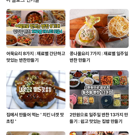
31일까지 유효한 가격이라고 안내 되어 있어요. 일단 일년
동안은 금액 변동이 없다는거죠! 정말 예쁘고 저렴한 제품
들이 카다로그 안에 가득가득 있어요. 세상궁금한 뇨자는
벌써 사야할것 체크 해놨어요. 꼭 필요한것만 구입할거랍
니다.스타필드고양..
어묵요리 8가지 : 재료별 간단하고
콩나물요리 7가지 : 재료별 일주일
맛있는 반찬만들기
반찬 만들기
집에서 만들어 먹는 ' 치킨 너겟 맛
2만원으로 일주일 반찬 13가지 만
초킹 '
들기 : 쉽고 맛있는 집밥 만들기