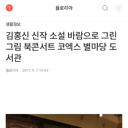
검색하기
욜로리아
티스토리
생활정보
김홍신 신작 소설 바람으로 그린
그림 북콘서트 코엑스 별마당 도
서관
욜로리아
2017. 9. 7. 19:59