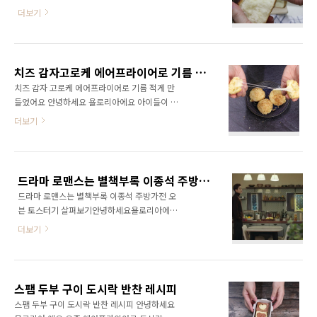
좋아하는데요 따끈따끈 갓구운 식빵은 더욱 맛
맨손으로 만지면 닦아도 종일 손이 끈적끈적 여
더보기
있습니다. "에어프라이어로 빵도 가능할까?"란
요 꼭 장갑 끼고 껍질 손질해주세요 2.연근 얇게
생각이 들더라구요 마트에서 쉽게 구입할수 있
썰기최대한 얇게 썰어줍니다. 채칼을 이용하면
는 식빵믹스 구입해서 만들어 봤습니다. 에어프
더욱 편해요 3.식초물에 담그기 식초 반스픈을
라이어 우유 식빵 레시피식빵믹스우유식용유식
넣은 물에 연근을 담궈 놓습니다. 연근의 떫은맛
치즈 감자고로케 에어프라이어로 기름 적게 만들었어요
빵틀 1.식빵반죽 하기믹스로 간편하게 반죽했어
을 없애줄수 있어요 4.물기 털기..
치즈 감자 고로케 에어프라이어로 기름 적게 만
요 설명서에 있는데로 미지근한 우유 210ml 에
들었어요 안녕하세요 욜로리아에요 아이들이 좋
이스트를 녹이고식빵믹스를 넣고 반죽을 합니
아하는 간식중 하나가 고로케!!인데 이건 만들기
더보기
다. 반죽이 반질반질 해질때까지 하라는데 대략
전부터 머리가 아픕니다. 튀김 요리니까요기름
10분 넘는 시간이 걸리네요 남편도움 받아 빨리
온도도 맞추기도 그렇고 남은 기름 처리하기도
했는데 여성분들이라면 시간이 15분은 걸릴수
머리가 아프죠 요즘 튀김요리 걱정 덜게해주는
있을거 같아요 2. 1차 발효 시키기반죽이 완성되
에어프라이어로 걱정없이 더 건강하게 만들었어
면 랩을 씌워 2배로 부풀때까지 발효를 합니다.
드라마 로맨스는 별책부록 이종석 주방가전 오븐 토스터기 살펴보기
요 요리 초보도 따라할수 있는 치즈감자고로케
저녁시간이라 집안이 ..
드라마 로맨스는 별책부록 이종석 주방가전 오
함께 만들어봐요 치즈 감자 고로케 레시피 감자,
븐 토스터기 살펴보기안녕하세요욜로리아에요
당근, 모짜렐라치즈빵가루,튀김가루,계란마요네
tvN 드라마 ' 로맨스는 별책부록 '이종석과 이나
즈,설탕,소금,식용유 1.감자 삶기 감자는 작게 썰
더보기
영의 꽁냥꽁냥 로맨스 재밌지 않나요? 이나영이
어주면 빨리 익어요 그릇에 물넣고 랩씌워 전자
캐스팅 실수인것 같았으나 볼수록 재밌습니다.
렌지에 7분~10분 돌려주셔도 되고 냄비에 찜기
하지만 욜로리아는 무엇보다도 이종석( 차은호 )
넣고 쪄도 되요물에 삶으면 다 삶은후 건져 물기
주방의 가전제품들이 눈에 들어오는데요 편집장
를 날려줍니다. 2.당근 다지기감자가 익는 동안
스팸 두부 구이 도시락 반찬 레시피
이자 작가인 차은호 역의 이종석 주방을 보아선
당근을 잘게 다..
스팸 두부 구이 도시락 반찬 레시피 안녕하세요
신혼부부 주방인듯 해요 주방 끝에서 끝까지 진