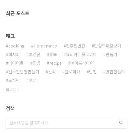
최근 포스트
태그
cooking
Homemade
일주일반찬
만원으로장보기
레시피
초간단
홈쿡
요리하는욜로리아
만들기
다이어트
집밥
recipe
에어프라이어
일주일반찬만들기
간식
욜로리아
반찬
반찬만들기
도시락
맛집
더보기
검색