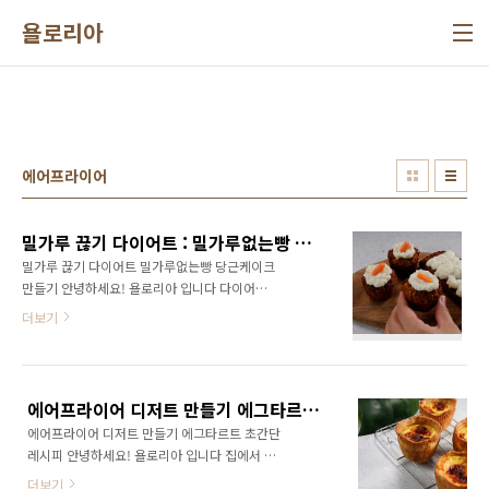
본문 바로가기
욜로리아
에어프라이어
밀가루 끊기 다이어트 : 밀가루없는빵 당근케이크 만들기
밀가루 끊기 다이어트 밀가루없는빵 당근케이크
만들기 안녕하세요! 욜로리아 입니다 다이어트!
해도 해도 실패하는 원인중 하나가 바로 밀가루!
더보기
밀가루를 끊지 못하면 다이어트 성공은 정말 힘
들어요 밀가루 끊기 다이어트 중 가장 크게 변화
가 오는것은 피부트러블이 사라지고 뱃살이 서
서히 줄어듭니다 체질에 따라 밀가루가 맞지 않
에어프라이어 디저트 만들기 에그타르트 초간단 레시피
는 사람이 있기에 밀가루는 다이어트는 물론 건
에어프라이어 디저트 만들기 에그타르트 초간단
강에도 위험신호를 보낼때가 많아요 하지만 빵
레시피 안녕하세요! 욜로리아 입니다 집에서 보
만큼은 참을수가 없어서 밀가루 끊기 다이어트
내는 시간이 많은 요즘 특히 집에서 보내는 시간
를 실패하는 경우가 많습니다
더보기