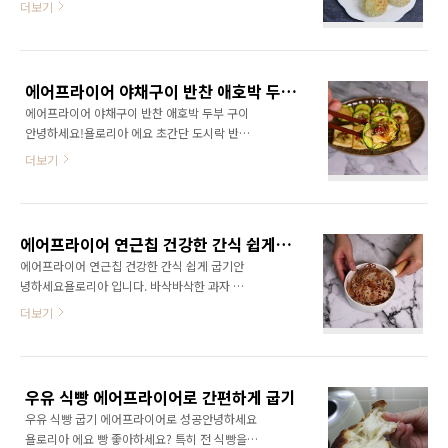
더보기
근, 대파 다지기 양파를 넣어주어도 되는데 초록
보니까아이들 간식거리 정말 많이 만들고 있어
초록 대파를 넣어주면 더욱 예뻐요 3.파프리카
요 오늘은 찬밥으로 핫도그를 만들어 주었어요
자르기파프리카는 위,아래를 잘라준후 가운데
밥도그지난번 후라이팬에 기름 넣고 튀겨서도
씨를 빼주고 동그랗게 잘라주세요 4.파프리카 다
줬는데 오늘은 에어프라이어로 간편하게 기름도
지기남은 파프리카는 다져서 참치전에 넣어줍니
에어프라이어 야채구이 반찬 애호박 두부 구이
조금 쓰고 야채도 듬뿍 넣고 이것은 간식이다 하
다. 5.야채와 참..
에어프라이어 야채구이 반찬 애호박 두부 구이
면서 엄마가 먹이고 싶은거 막 먹여요~~ 아이의
안녕하세요!욜로리아 에요 초간단 도시락 반찬
반응은 "와~~ 핫도그다~~" 이니까 성공이죠?
아니 저녁반찬 만들어 볼까요? 재료는 두부와 애
찬밥으로 만든 핫도그 밥도그 레시피 찬밥 또는
더보기
호박이면 되요. 그리고 에어프라이어가 있으면
밥, 후랑크소세지당근, 대파, 소금계란, 빵가루,
아주 간단하게 만들수 있어요 두부랑 애호박이
오일 1.야채 다지기저는 당근과 대파를 다져주었
구이로 어울릴까? 생각했는데 애호박의 달고 아
어요양파는 익는 과정에서 물이 생길수 있으니
삭함이 두부와 너무 잘 어울립니다. 양념장을 더
대파로 넣어 주세요 2.찬밥 데우기따뜻한 밥은
에어프라이어 연근칩 건강한 간식 쉽게 굽기
하면 더욱 맛있어요 당분간은 애호박과 두부를
그냥 사용하시면 되..
에어프라이어 연근칩 건강한 간식 쉽게 굽기안
계속 사올것 같은 예감입니다. 초간단 반찬 애호
녕하세요욜로리아 입니다. 바삭바삭한 과자 좋
박 두부 구이 레시피 애호박, 두부대파, 고추, 깨,
아하시나요? 저녁만 되면 과자가 자꾸 생각나는
더보기
참기름, 간장 1.애호박 자르기 쿠키틀로 모양 찍
데 이럴때 밤에 먹어도 조금 안심되는 간식이 있
기애호박을 고를땐 조금 큰걸 골라야 할거 같아
어요 바로 연근칩!! 가끔 튀겨도 먹고 하는데 튀
요 작은 쿠키틀을 이용했지만 아슬아슬 했어요
기지 않고 에어프라이어로 구우면 바삭바삭하고
2.두부 자르고 쿠키틀로 찍기두부는 애호박과 같
건강하게 먹을수 있어요 마트에서 연근 사다가
은 두께로 잘라줍니다. 마찬가지로 쿠키틀로 꾹
우유 식빵 에어프라이어로 간편하게 굽기
구워놓으면 통안에 담아놓고 한밤중 입이 심심
꾹 찍어주..
우유 식빵 굽기 에어프라이어로 성공안녕하세요
할때 달래주기 딱 좋아요 연근칩 레시피 1.연근
욜로리아 에요 빵 좋아하세요? 특히 전 식빵을
껍질 벗기기연근에는 뮤신이란 성분이 있어서