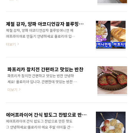
이 많은 우리 아이들 매일 먹는 식단보다 다른 식
https://youtu.be/-XUFXecPGQM 오늘은 밀
단도 원하죠 집에 에어프라이어가 있다면 아이
가루를 사용하지 않고 맛있는 빵을 만들었어요
들과 함께 간단하고 맛있는 디저트 만들어 보세
밀가루 끊기 다이어트 당근케이크 레시피 달걀2
요 초간단 에그타르트 레시피 타르트지 재료 : 박
개, 비정제설탕 80g 오트밀 150g, 베이킹파우
제철 감자, 양파 아코디언감자 블루밍어니언 에어프라이어로 만들기
력분 60g, 아몬드가루 80g 버터 80g, 물 50ml,
더 3g 당근 150g..
제철 감자, 양파 아코디언감자 블루밍어니언 에
소금 조금, 설탕 15g(생략가능) 필링재료 : 노른
어프라이어로 만들기 안녕하세요 욜로리아 입니
자 3개, 설탕 90g (또는 스테비아 9g) 우유
다. 요즘 제철인 양파와 감자로 간식도 되고 안주
더보기
200m, 생크림 140ml 에그타르트 필링지 만들
도 되는 블루밍어니언과 아코디언 감자를 만들
기 1.밀가루 채치기 박력분 60g, 아몬드가루
어 봤어요 튀기면 기름이 많이 들고 남은 기름 처
80g , 설탕 15g 채쳐주세요 아몬드 가루가 없다
리하기가 골치아픈데 에어프라이어를 사용하면
면 박력분 140g 사용해도 됩니다 저는 설탕 생
기름도 덜 사용하고 바삭하게 만들수 있어서 좋
략 했어요 설탕을..
파프리카 참치전 간편하고 맛있는 반찬
아요 아코디언감자 만드는방법 감자, 올리브유,
파프리카 참치전 간편하고 맛있는 반찬 안녕하
소금, 후추 마요네즈, 양파, 설탕 1.감자 썰기 감
세요! 욜로리아 입니다. 간편한데 맛있는 반찬 간
자는 껍질째 사용할거라 깨끗하게 닦아줍니다.
편한데 맛있는 안주 없을까요? 에어프라이어까
아래쪽이 잘리지 않게 적가락을 두고 자르면 편
더보기
지 더해서 아주 간편하게 만들어 봤어요 후라이
해요 2.올리브유바르기 올리브유에 소금과 후추
팬으로도 당연히 가능하구요 참치캔과 야채가
를 조금 넣고 감자 사이사이에 골고루 발라줍니
있으면 되는데 파프리카를 더하니 보기에도 예
다. 3.양마소스만들기 양파 1/4개와 설탕 2스푼,
쁘고 맛도 더욱 좋아요 에어프라이어 파프리카
마요네즈 3스푼을 넣고 믹서기로 갈아주세요 튀
에어프라이어 간식 밥도그 찬밥으로 만든 핫도그
참치전 레시피 참치, 파프리카, 당근, 대파계란,
김류와 잘..
에어프라이어 간식 밥도그 찬밥으로 만든 핫도
부침가루, 소금, 후추 1.참치 기름 빼기 참치의
그 안녕하세요!욜로리아 에요 주말 아이들 간식
기름을 쪽 빼주어야 더욱 담백한 맛이 나요 2.당
만들어주시나요? 요즘 에어프라이어만 돌리다