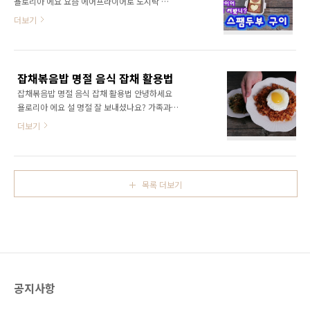
욜로리아 에요 요즘 에어프라이어로 도시락 반
열된 가전제품들 모두 PPL 이겠죠? 이종석 ( 차
찬을 만들어 다닌다는 분들이 많아요 예쁘고 간
더보기
은호 ) 주방가전 궁금해서 찾아봤어요 냉장고 부
편하게 만들수 있는 도시락 반찬을 만들어 봅니
터 정수기 까지 예쁨예쁨 디자인에 주부들 눈이
다. 스팸과 두부로 만드는 짭짤하고 담백한맛인
번쩍번쩍이게 합니다. 사실 이종석 보려하다가
데 예쁘기 까지 해서 좋아요 스팸 두부 구이 레시
주방용품들이 더 눈이 들어가요 오븐이야? 에어
피 스팸, 부침용두부, 쿠키틀 1.뜨거운 물 붓기햄
프라이어야? 제일먼저 들어오던건 가스렌지 옆
잡채볶음밥 명절 음식 잡채 활용법
에 뜨거운 물을 부어 주변 불순물을 제거합니다.
에 있는 오븐 이에요저 오븐은..
잡채볶음밥 명절 음식 잡채 활용법 안녕하세요
2.두부 물 빼주기 키친타올로 감싼후 냄비를 올
욜로리아 에요 설 명절 잘 보내셨나요? 가족과
려주면 두부의 물기가 잘 빠집니다. 3.스팸과 두
함께 맛있는 음식도 먹고 즐거운 시간을 보냈는
부 같은 크기로 자르기 쿠키틀이 여유있게 찍힐
더보기
데요 어머님이 남은 음식들을 많이 챙겨주셨어
수 있는 크기로 만들어 주세요 4.햄과 두부 나누
요 특히 잡채!! 후라이팬에 다시 볶거나 에어프
기적당한 두께로 나눠 줍니다. 스팸슬라이서가
라이어 180도 7분정도 데워줘도 맛있죠 다양한
있으면 더욱 편해요.없다면 칼로 나눠 줍니다. 5.
방법으로 설 명절 음식을 활용하여 재탄생 시킬
쿠키틀 모양 찍기 두부와 햄을 펼쳐놓고 쿠키틀
목록 더보기
수 있지요 우선 잡채볶음밥을 만들어 볼께요 잡
로 ..
채 볶음밥 레시피1.잡채 해동 시키기잡채를 얼려
놓았다면 해동 시켜주세요 그리고 밥 한공기를
준비해줍니다. 2.굴소스 1/2스픈 어른 수저로 반
스픈 넣어 비벼주세요 3.고추장 1/2스픈 어른수
저로 반스픈의 고추장을 넣고 다시한번 골고루
비벼줍니다. 잡채와 찬밥이 뻑뻑해서 잘 안비벼
공지사항
질수도 있어요 덩어리 지지 않게 골고루 비벼주
세요 4. 볶아주기 후..