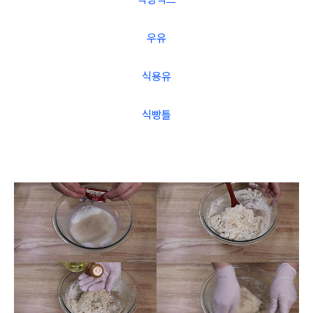
우유
식용유
식빵틀