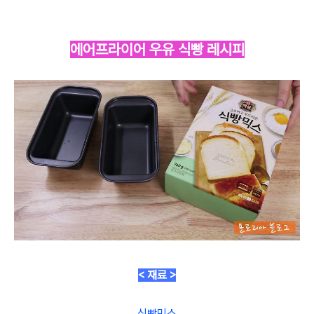
에어프라이어 우유 식빵 레시피
< 재료 >
식빵믹스