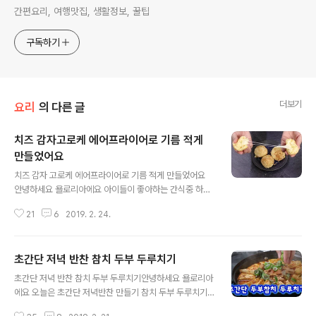
간편요리, 여행맛집, 생활정보, 꿀팁
구독하기
더보기
요리
의 다른 글
치즈 감자고로케 에어프라이어로 기름 적게
만들었어요
글 내용
치즈 감자 고로케 에어프라이어로 기름 적게 만들었어요
안녕하세요 욜로리아에요 아이들이 좋아하는 간식중 하나
가 고로케!!인데 이건 만들기 전부터 머리가 아픕니다. 튀김
21
6
2019. 2. 24.
요리니까요기름 온도도 맞추기도 그렇고 남은 기름 처리하
기도 머리가 아프죠 요즘 튀김요리 걱정 덜게해주는 에어
프라이어로 걱정없이 더 건강하게 만들었어요 요리 초보도
초간단 저녁 반찬 참치 두부 두루치기
따라할수 있는 치즈감자고로케 함께 만들어봐요 치즈 감자
글 내용
고로케 레시피 감자, 당근, 모짜렐라치즈빵가루,튀김가루,
초간단 저녁 반찬 참치 두부 두루치기안녕하세요 욜로리아
계란마요네즈,설탕,소금,식용유 1.감자 삶기 감자는 작게
에요 오늘은 초간단 저녁반찬 만들기 참치 두부 두루치기
썰어주면 빨리 익어요 그릇에 물넣고 랩씌워 전자렌지에 7
입니다. 아주 간단하지만 밥에 쓱쓱 비벼 먹어도 맛있고 안