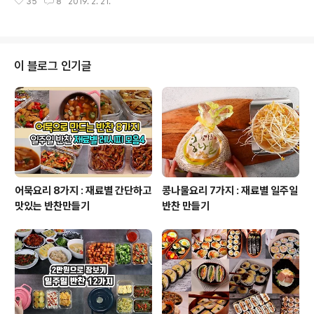
분~10분 돌려주셔도 되고 냄비에 찜기 넣고 쪄도 되요물
35
8
2019. 2. 21.
주로도 딱 좋아요 두부 한모와 참치 한캔만 있으면 괜찮은
에 삶으면 다 삶은후 건져 물기를 날려줍니다. 2.당근 다지
한끼 반찬이 되어요 전지적 참견시점 초반에 이영자가 대
기감자가 익는 동안 당근을 잘게 다..
전가서 맛있게 사먹었던 두부 두루치기 집에서도 맛있게
만들어 드세요 참치 두부 두루치기 레시피 1.양념장 만들기
다진마늘 1/2스픈, 간장 4, 액젓 1고춧가루 2, 올리고당 2
이 블로그 인기글
2.물 100ml 넣기두부와 양파에서 수분이 나오므로 물은
많이 안넣어도 되요 3.양파와 대파 썰어 넣기 양파와 대파
를 썰어 전골냄비 아래에 깔아주세요 파릇한 파는 나중에
두부위에 올릴수 있도록 조금 남겨주세요 4.두부 썰기먹기
좋은 크기로 2등분 또는 3..
어묵요리 8가지 : 재료별 간단하고
콩나물요리 7가지 : 재료별 일주일
맛있는 반찬만들기
반찬 만들기