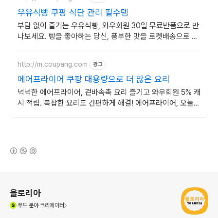
우유식빵 쿠팡 식단 관리 필수템
부담 없이 즐기는 우유식빵, 와우회원 30일 무료반품으로 만
나보세요. 빵을 좋아하는 당신, 풍부한 맛을 로켓배송으로 신
선하게 받아보세요.
http://m.coupang.com
광고
에어프라이어 쿠팡 대용량으로 더 많은 요리
넉넉한 에어프라이어, 겉바속촉 요리 즐기고 와우회원 5% 캐
시 적립. 복잡한 요리도 간편하게 해결! 에어프라이어, 오늘주
문 내일도착 로켓배송.
(새창열림)
로그 정보
욜로리아
(새창열림)
푸드
분야 크리에이터