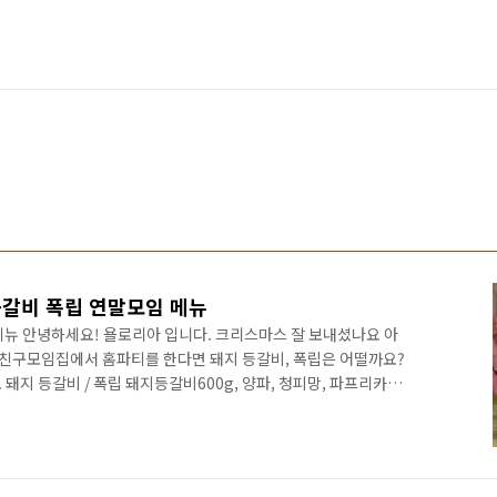
등갈비 폭립 연말모임 메뉴
메뉴 안녕하세요! 욜로리아 입니다. 크리스마스 잘 보내셨나요 아
 친구모임집에서 홈파티를 한다면 돼지 등갈비, 폭립은 어떨까요?
돼지 등갈비 / 폭립 돼지등갈비600g, 양파, 청피망, 파프리카굴
진마늘 에어프라이어 요리 돼지등갈비 폭립 레시피1.돼지등갈비 핏
어주면 핏물 빼는데 시간이 단축됩니다. 그냥 찬물은 2시간 정도
야채썰기 양파와 청피망, 파프리카를 큼직하게 썰어주세요 3.등갈
소금과 후추로 밑간을 해주세요 돼지고기 잡내가 난다면 맛술을 넣