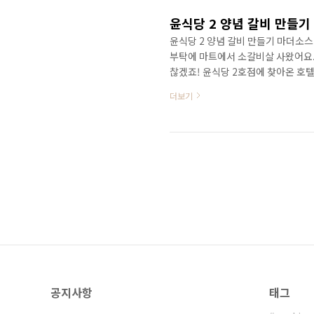
어주시면 좋습..
윤식당 2 양념 갈비 만들
윤식당 2 양념 갈비 만들기 마더소스
부탁에 마트에서 소갈비살 사왔어요.
찮겠죠! 윤식당 2호점에 찾아온 호텔
살, 양파, 계란 마더소스 재료 : 물,
더보기
윤식당 2 신메뉴 양념 갈비 만들기 
게 만들수 있어요. 2.갈비살 핏물 
컵, 간장2컵, 설탕1컵, 다진마늘 91g, 
공지사항
태그