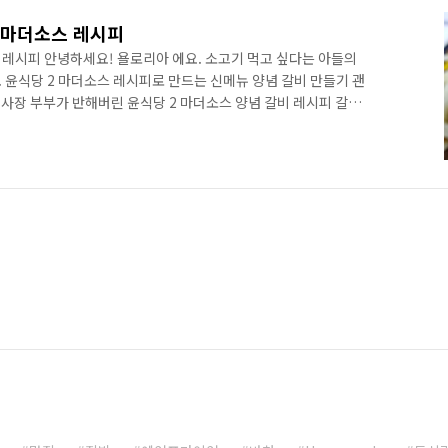
기 마더소스 레시피
 레시피 안녕하세요! 욜로리아 에요. 소고기 먹고 싶다는 아들의
 윤식당 2 마더소스 레시피로 만드는 신메뉴 양념 갈비 만들기 괜
사장 부부가 반해버린 윤식당 2 마더소스 양념 갈비 레시피 갈비
 간장, 설탕, 다진마늘, 배 or 사과, 후추 호텔사장 부부가 반해버린
1.갈비살 자르기 너무 얇지 않게 썰어주세요. 마더소스가 갈비를 짜
빼기 찬물에 담궈 핏물을 빼주세요. 3.윤식당 마더소스 만들기 물2
양파 200g, 사과 또는 배 200g, ..