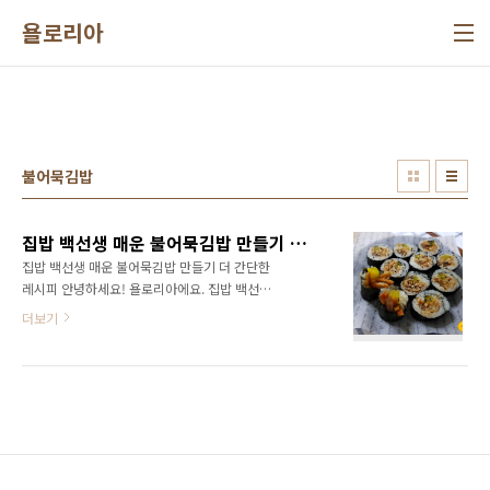
본문 바로가기
욜로리아
불어묵김밥
집밥 백선생 매운 불어묵김밥 만들기 더 간단한 레시피
집밥 백선생 매운 불어묵김밥 만들기 더 간단한
레시피 안녕하세요! 욜로리아에요. 집밥 백선생
에서 꼭 만들어 보고 싶었던 불어묵김밥 매운어
더보기
묵김밥 만들기 했어요. 혼밥할때 초간단 만들어
먹을수 있는 김밥 우엉! 단무지! 어묵! 만으로 어
쩜 이리도 맛난지 집밥 백선생 칭찬해요. 집밥 백
선생 불어묵김밥 레시피 방송 레시피는 1.마늘2,
식용유4 넣고 볶다가 2.잘게썰은 어묵에 설탕2,
간장4, 액젓2, 물반컵 넣고 볶기 3.어묵볶음 반
을 덜고 고춧가루2, 청양고추, 물넣고 볶기 4.참
기름으로 마무리 5김위에 밥과 단무지 우엉 불어