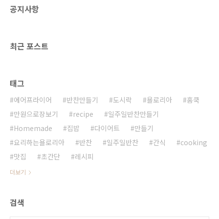
공지사항
묵을 올려 김밥을 말아준다. 하지만 욜로리아는
더 간단하게 만들어 볼께요. 초간단 불어묵 만들
기 우엉. 단무지, 어묵, 김밥김굴소스, 두반장, 참
기름, 소금 1.어묵 잘고 ..
최근 포스트
태그
에어프라이어
반찬만들기
도시락
욜로리아
홈쿡
만원으로장보기
recipe
일주일반찬만들기
Homemade
집밥
다이어트
만들기
요리하는욜로리아
반찬
일주일반찬
간식
cooking
맛집
초간단
레시피
더보기
검색