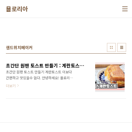
본문 바로가기
욜로리아
샌드위치메이커
초간단 원팬 토스트 만들기 : 계란토스트 이보다 간편하고 맛있을수 없다.
초간단 원팬 토스트 만들기 계란토스트 이보다
간편하고 맛있을수 없다. 안녕하세요! 욜로리아
입니다. 계란 토스트 좋아하시나요? 식빵에 계란
더보기
물 촉촉히 적셔서 구워먹는 토스트 아침에 먹기
에 좋지만 손에 계란물 묻는거 싫어서 따로따로
구워먹고 하는데 너무도 간편한 방법이 있더라
구요 요즘 아침마다 초간단 원팬 토스트 만들어
먹고 있어요 초간단 원팬 토스트 레시피 식빵1
장, 계란1 햄, 치즈, 케찹, 허니머스터드 *식빵과
계란외에 나머지 재료는 취향대로 선택하시면
됩니다. 이보다 더 간편하고 맛있을수 없다 계란