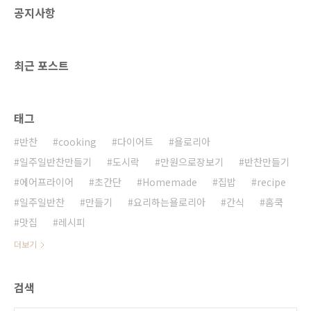
공지사항
토스트 만들기 1.식빵 접기 식빵을 반으로 접어
주세요 2.계란풀기 계란 1개를 풀어주세요 약불
로 불조절을 하고 계란물을 1수저 정도 남기고
부어주세요 3.식빵 굽기 계란위에 바로 식빵을
최근 포스트
올려주..
태그
반찬
cooking
다이어트
욜로리아
일주일반찬만들기
도시락
만원으로장보기
반찬만들기
에어프라이어
초간단
Homemade
집밥
recipe
일주일반찬
만들기
요리하는욜로리아
간식
홈쿡
맛집
레시피
더보기
검색