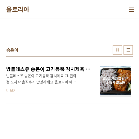
본문 바로가기
욜로리아
송은이
밥블레스유 송은이 고기듬뿍 김치제육 CU편의점 도시락 솔직후기
밥블레스유 송은이 고기듬뿍 김치제육 CU편의
점 도시락 솔직후기 안녕하세요!욜로리아 에요.
Olive 밥블레스유 네여자들의 최화정 이영자 송
더보기
은이 김숙의 무더운날 피크닉각자 도시락을 싸
가지고 왔는데요. 송은이의 사 to the 기 도시락
사!기!단!이영자도 깜빡 속은 제육볶음 도시락사
실 송은이가 만들었다 해도 믿을만한 비주얼이
라 궁금궁금궁금한 송은이가 찾아간 편의점 내
부인테리어 초록칼라도시락통 모양을 추적하여
사가지고 왔어요. 밥블레스유 송은이 편의점 도
시락편의점 : CU도시락명 : 고기듬뿍 김치제육