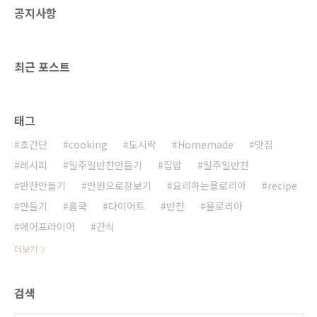
공지사항
가격 : 3,800원 (T멤버십 300원할인 3,500원)
조리방법 비닐뜯고, 뚜껑덮은채로 전자렌지 1분
30초 뚜껑을 덮고 돌려 놓고 아차 했는데CU편
의점 '고기듬뿍 제육볶음'은뚜껑을 덮고돌려도
최근 포스트
안전하다는 안내문이..
태그
초간단
cooking
도시락
Homemade
맛집
레시피
일주일반찬만들기
집밥
일주일반찬
반찬만들기
만원으로장보기
요리하는욜로리아
recipe
만들기
홈쿡
다이어트
반찬
욜로리아
에어프라이어
간식
더보기
검색