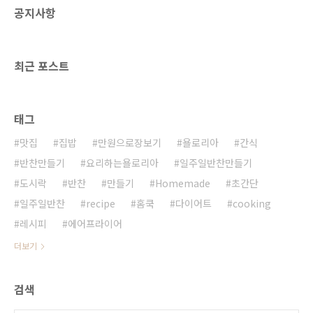
공지사항
찾아 보았습니다. 가격대가 천차만별블루투스
이어폰 선택사항의 조건은 ON OFF 스위치는 똑
딱이 일것!!가벼울것!! 목에 부담이 오지 않을
것!!끊김현상 절대로 없을것!! 디자인도 마음에
최근 포스트
들고 스위치도 똑..
태그
맛집
집밥
만원으로장보기
욜로리아
간식
반찬만들기
요리하는욜로리아
일주일반찬만들기
도시락
반찬
만들기
Homemade
초간단
일주일반찬
recipe
홈쿡
다이어트
cooking
레시피
에어프라이어
더보기
검색