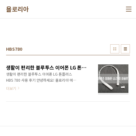
본문 바로가기
욜로리아
HBS780
생활이 편리한 블루투스 이어폰 LG 톤플러스 HBS 780 사용 후기
생활이 편리한 블루투스 이어폰 LG 톤플러스
HBS 780 사용 후기 안녕하세요! 욜로리아 에요.
이어폰 어떤거 사용하세요? 미니카세트 마이마
더보기
이 소니 아이와 워크맨 부터 스마트폰까지오랜
세월 필수품 이어폰요즘은 선없는 자유로움을
느낄수 있는 한번 써보면 일반이어폰 못쓰게 하
는 블루투스 이어폰!! 얼마전 3년간 사용하던 블
루투스 이어폰이 사망했어요. LG 블루투스 이어
폰이었는데선 없는 자유로움을 너무도 감사하게
하는 이어폰이었어요. LG HBS 780 블루투스 이
어폰 너로 정했다!!집근처 매장에 가서 꼼꼼이