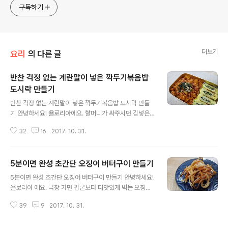
구독하기
더보기
요리
의 다른 글
반찬 걱정 없는 계란말이 넣은 깍두기볶음밥
도시락 만들기
글 내용
반찬 걱정 없는 계란말이 넣은 깍두기볶음밥 도시락 만들
기 안녕하세요! 욜로리아에요. 할머니가 싸주시던 김넣은
계란말이에 반찬 걱정없는 깍두기볶음밥 도시락 씹을수록
32
16
2017. 10. 31.
아삭해서 가족모두가 좋아하는 계란말이 넣은 깍두기볶음
밥 도시락 레시피 재료 깍두기볶음밥 재료 : 깍두기, 양파,
햄, 고추가루, 케찹, 참기름, 깨 계란말이 재료 : 계란, 파,
5분이면 완성 초간단 오징어 버터구이 만들기
김, 소금 계란말이 넣은 깍두기 볶음밥 도시락 만들기 1.파,
글 내용
소금 넣은 계란풀기 2.계란이 살짝 익을때 조미김 펼쳐주
5분이면 완성 초간단 오징어 버터구이 만들기 안녕하세요!
기 할머니의 김 넣은 짭쪼름한 계란말이가 생각나죠. 3.계
욜로리아 에요. 극장 가면 팝콘보다 더맛있게 먹는 오징어
란말이 말고 계란물 연결하고 말기 반복 계란물을 조금씩
버터구이 만들기 했어요. 완전 초간단 5분이면 뚝딱 만들
부어서 연결해주세요. 4.완성된 두툼한 계란말이를 썰어
39
9
2017. 10. 31.
수 있어요. 간식으로도 좋지만 무엇보다 맥주안주로 아주
준비해둔다. 할머니가 싸주시던것 처럼 호일로 계란칸을
잘 어울리죠 초간단 오징어 버터구이 레시피 진미채, 버터,
만들었어요. 5.깍..