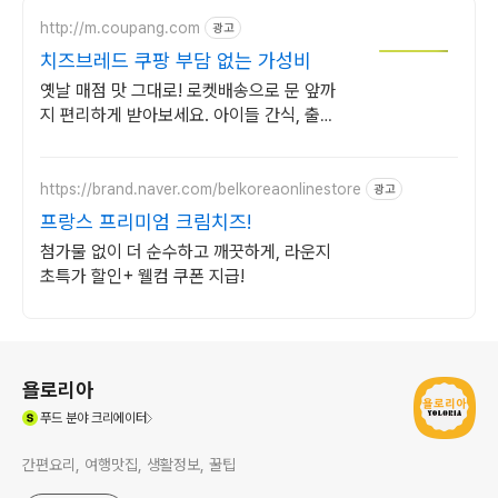
http://m.coupang.com
광고
치즈브레드 쿠팡 부담 없는 가성비
옛날 매점 맛 그대로! 로켓배송으로 문 앞까
지 편리하게 받아보세요. 아이들 간식, 출출
한 야식으로 딱! 부드럽고 달콤한 치즈브레
드!
https://brand.naver.com/belkoreaonlinestore
광고
프랑스 프리미엄 크림치즈!
첨가물 없이 더 순수하고 깨끗하게, 라운지
초특가 할인+ 웰컴 쿠폰 지급!
로그 정보
욜로리아
(새창열림)
푸드
분야 크리에이터
간편요리, 여행맛집, 생활정보, 꿀팁