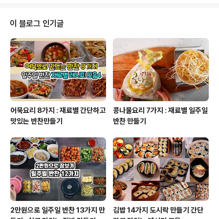
설탕, 물 오징어 버터구이 만들기 1.진미채 적당한 길이로
잘라 물에 불리기 반건조 오징어 처럼 촉촉하고 부드럽게
만들거에요. 2.달궈진 후라이 팬에 버터 녹이기 버터가 녹
이 블로그 인기글
으면 중불로 줄여주세요 3.물에 불린 진미채 꽉 짜서 녹인
버터에 넣고 볶기 위생 장갑을 끼고 꽉 짜주세요. 4. 중불에
서 골고루 잘볶아주다 노릇해지면 설탕 뿌려섞어주기 순식
간 탈수 있으니 잘 섞어주세요. 설탕을 넣고 섞을때는 불을
꺼주세요. 5...
어묵요리 8가지 : 재료별 간단하고
콩나물요리 7가지 : 재료별 일주일
맛있는 반찬만들기
반찬 만들기
2만원으로 일주일 반찬 13가지 만
김밥 14가지 도시락 만들기 간단