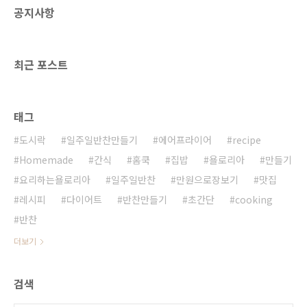
공지사항
파, 굴소스, 후추 고기와 채소로 배부르게 먹는
식단이에요 고기는 100g~150g정도 준비해주
세요 양이 좀 많은 분은 200g 까지만 준비해주
세요 채소는 많이 준비해주세요 우삼겹 야채..
최근 포스트
태그
도시락
일주일반찬만들기
에어프라이어
recipe
Homemade
간식
홈쿡
집밥
욜로리아
만들기
요리하는욜로리아
일주일반찬
만원으로장보기
맛집
레시피
다이어트
반찬만들기
초간단
cooking
반찬
더보기
검색