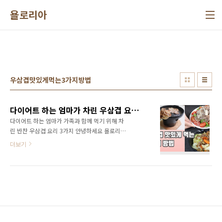
본문 바로가기
욜로리아
우삼겹맛있게먹는3가지방법
다이어트 하는 엄마가 차린 우삼겹 요리 3가지 샐러드 야채볶음 주먹밥
다이어트 하는 엄마가 가족과 함께 먹기 위해 차
린 반찬 우삼겹 요리 3가지 안녕하세요 욜로리아
입니다. 다이어트 혼자 하는 것도 힘든데 가족 밥
더보기
을 생각 해야 하는 엄마로서 다이어트는 정말 힘
들어요 T T 다이어트만 생각하면 가족이 먹을게
없고 가족 반찬 만들다 보면 다이어트는 물건너
가고 자꾸 요요가 오는것도 이때문이죠 마트에
갔다가 눈에 들어온 싸고 양많은 우삼겹 엄마는
밥대신 먹을수 있고 가족은 반찬으로 맛있게 먹
을수 있는 우삼겹으로 만든 3가지 레시피 알아볼
까요? 우삼겹 야채볶음 우삼겹, 양배추, 당근, 대