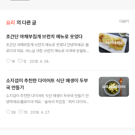
더보기
요리
의 다른 글
초간단 야채부침개 브런치 메뉴로 웃었다
글 내용
초간단 야채부침개 브런치 메뉴로 웃었다 안녕하세요! 욜
로리아 에요. 어느날 아침 브런치 메뉴로 사과와 방울토마
토 삶은계란 먹으려다 욜로리아 일냈습니다. 호박이 막 부
18
12
2018. 4. 28.
르는데 브런치 메뉴 색다르게 초간단 야채부침개 안되나
용?! 초간단 야채부침개 브런치 만들기 1.냉장고속 야채 채
썰기 호박 당근 채썰었어요. 2.부침개 반죽하기 부침가루
소지섭이 추천한 다이어트 식단 매생이 두부
또는 튀김가루에 계란과 물을 넣고 반죽한후 야채 넣어서
다시 섞어주세요. 3.양념장 만들기 간장, 식초, 청양고추,
국 만들기
글 내용
깨를 넣어 양념장을 만들어 주세요. 4. 부침개 반죽 한수저
소지섭이 추천한 다이어트 식단 매생이 두부국 만들기 안
씩 후라이팬에 부치기 5.앞뒤로 노릇노릇 구워 접시에 담
녕하세요!욜로리아 에요. ' 숲속의 작은집 ' 에서 다이어트
으면 초간단 야채부침개 완성!! 깜짝 놀란 남편 분명 아침
중인 소지섭이 다이어트식단 ' 매생이 두부국 '을 만들어 먹
간단하게 사과랑 토마토 삶은 계란 먹는다더니 부침개를
28
13
2018. 4. 27.
었어요.다이어트 할 때 좋다며 소지섭이 추천해준매생이
만들어버렸죠. 그리고 활짝 웃어주었죠..
두부국 만들기 했어요.요즘은 매생이 철이 아니라 건조시
킨 매생이 구해서 끓여봤어요. 소지섭이 추천한 매생이 두
부국 레시피 매생이, 두부국물용멸치, 국간장, 다진마늘, 소