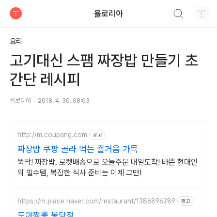
검색하기
욜로리아
티스토리
요리
고기대신 스팸 짜장밥 만들기 초
간단 레시피
욜로리아
2018. 4. 30. 08:03
http://m.coupang.com
광고
짜장밥 쿠팡 골라 먹는 즐거움 가득
뚝딱! 짜장밥, 로켓배송으로 오늘주문 내일도착! 바쁜 현대인
의 필수템, 복잡한 식사 준비는 이제 그만!
https://m.place.naver.com/restaurant/1386896289
광고
도야짬뽕 봉담점