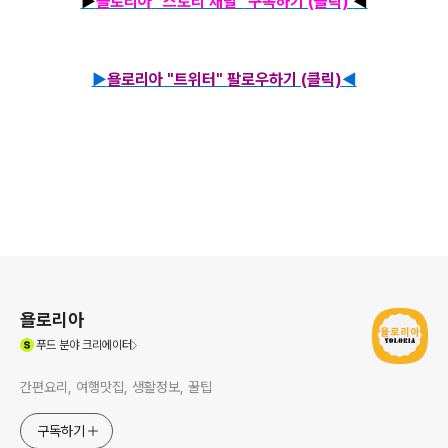
▶
욜로리아
"스토리 채널"
구독하기 (클릭)
◀
▶
욜로리아 "트위터" 팔로우하기 (클릭)
◀
로그 정보
욜로리아
(새창열림)
푸드
분야 크리에이터
간편요리, 여행맛집, 생활정보, 꿀팁
구독하기