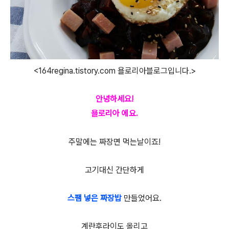
<164regina.tistory.com 욜로리아블로그입니다.>
안녕하세요!
욜로리아 에요.
주말에는 짜장면 먹는날이죠!
고기대신 간단하게
스팸 넣은 짜장밥
만들었어요.
계란후라이도 올리고