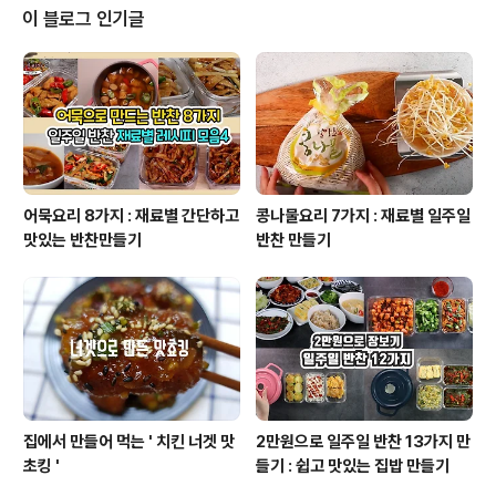
금 소지섭이 추천한 다이어트식단매생이 두부국 만들기 1.
이 블로그 인기글
멸치육수 우려내기국물용 멸치 넣고 육수 우려내주세요.
2.두부 자르기두부는 한입 크기로 잘라주세요. 3.국물용
멸치 건지기깔끔한 국물을 위해 멸치 건져내주었어요. 4.
다진마늘, 국간장 으로 간 맞추기다진마늘 반스픈, 국간장
1스픈, 소금 1스픈육수..
어묵요리 8가지 : 재료별 간단하고
콩나물요리 7가지 : 재료별 일주일
맛있는 반찬만들기
반찬 만들기
집에서 만들어 먹는 ' 치킨 너겟 맛
2만원으로 일주일 반찬 13가지 만
초킹 '
들기 : 쉽고 맛있는 집밥 만들기