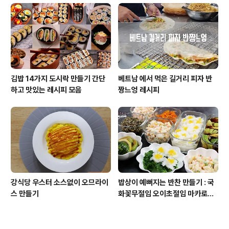
김밥 14가지 도시락 만들기 간단
베트남 에서 먹은 길거리 피자 반
하고 맛있는 레시피 모음
짱느엉 레시피
강식당 우스터 소스없이 오므라이
밥상이 예뻐지는 반찬 만들기 : 국
스 만들기
화꽃무절임 오이초절임 마카로니
샐러드