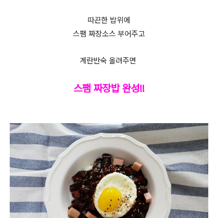
따끈한 밥위에
스팸 짜장소스 부어주고
계란반숙 올려주면
스팸 짜장밥 완성!!