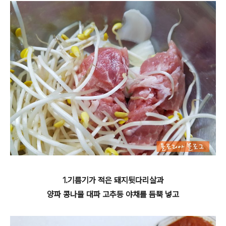
1.기름기가 적은 돼지뒷다리살과
양파 콩나물 대파 고추등 야채를 듬뿍 넣고