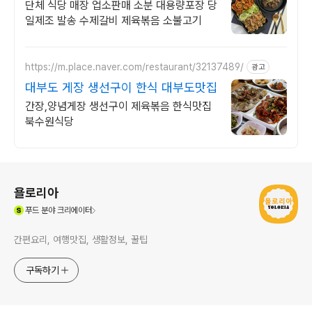
이상 팔린 양념목살
단체 식당 매장 업소판매 소분 대용량포장 당
일제조 발송 수제갈비 제육볶음 소불고기
https://m.place.naver.com/restaurant/32137489/
광고
대부도 게장 생선구이 한식 대부도맛집
간장,양념게장 생선구이 제육볶음 한식맛집
북수원식당
로그 정보
욜로리아
(새창열림)
푸드
분야 크리에이터
간편요리, 여행맛집, 생활정보, 꿀팁
구독하기