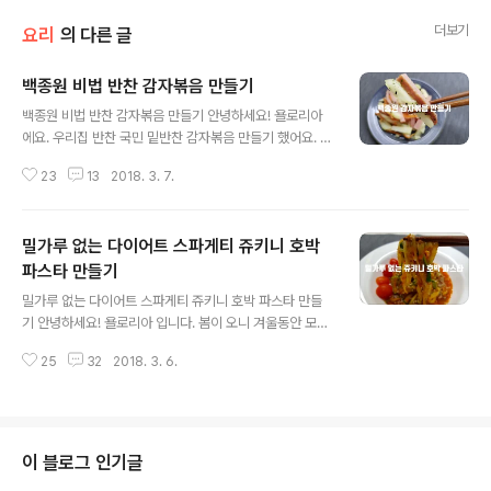
더보기
요리
의 다른 글
백종원 비법 반찬 감자볶음 만들기
글 내용
백종원 비법 반찬 감자볶음 만들기 안녕하세요! 욜로리아
에요. 우리집 반찬 국민 밑반찬 감자볶음 만들기 했어요. 아
이도 어른도 좋아하는 반찬 감자볶음 욜로리아는 감자가
23
13
2018. 3. 7.
잘익도록 가늘게 채썰어 볶아서 우리집 반찬으로 만들기
했는데 오늘은 집밥 백선생 백종원 비법으로 굵은 감자볶
음을 만들어 봤어요. 백종원 감자볶음 비법 레시피 감자, 양
밀가루 없는 다이어트 스파게티 쥬키니 호박
파, 당근, 햄, 다진마늘, 소금, 식용유 백종원 비법 으로만든
굵은 감자볶음 만들기 1.감자 두껍게 채썰기 두꺼우면 잘안
파스타 만들기
글 내용
익고 기름많이 먹었던 굵은 감자볶음을 만들거에요. 2.양
밀가루 없는 다이어트 스파게티 쥬키니 호박 파스타 만들
파, 당근, 햄 채썰기 야채 안먹는 아이도 햄을 넣으면 감자
기 안녕하세요! 욜로리아 입니다. 봄이 오니 겨울동안 모아
볶음을 잘먹어요. 3.소금 살짝 넣고 굵은 감자채 삶기 너무
둔 살들이 반갑지 않은 계절이네요. 다이어트의 원칙은 덜
푹 익지 않게 삶아주세요. 푹 삶으면 감자가 으깨져요. 4.삶
25
32
2018. 3. 6.
먹고 많이 운동 하는 아주 간단하지만 식욕을 이기기란 보
은 감자..
통 힘든게 아니죠! 그중 다이어트의 적! 밀가루!! 밀가루만
끊어도 살이 찌지 않는다는거 다 알고 계시죠! 그래서! 스파
게티 먹고 싶은날 밀가루 면이 아닌 100프로 야채 호박으
로 면을 만들어봐요. 밀가루 없는 스파게티 쥬키니 호박 파
이 블로그 인기글
스타 레시피 쥬키니 호박, 스파게티소스, 올리브유, 마늘 다