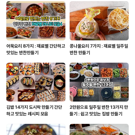
이어트에 도움이 될 밀가루 없는 쥬키니 호박 파스타 만들
기 1.감자칼로 쥬키니 호박 썰기 감자칼로 호박을 벗겨주세
요. 호박 반개정도 준비했어요. 2.쥬키니 호박 3겹정도 말
아서 채썰기..
어묵요리 8가지 : 재료별 간단하고
콩나물요리 7가지 : 재료별 일주일
맛있는 반찬만들기
반찬 만들기
김밥 14가지 도시락 만들기 간단
2만원으로 일주일 반찬 13가지 만
하고 맛있는 레시피 모음
들기 : 쉽고 맛있는 집밥 만들기