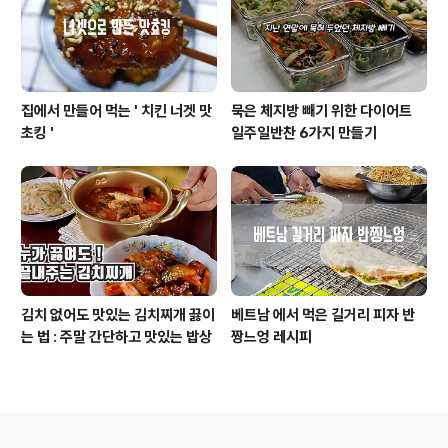
집에서 만들어 먹는 ' 치킨 너겟 맛
묵은 체지방 빼기 위한 다이어트
초킹 '
일주일반찬 6가지 만들기
김치 없어도 맛있는 김치찌개 끓이
베트남 에서 먹은 길거리 피자 반
는 법 : 주말 간단하고 맛있는 밥상
짱느엉 레시피
의안내