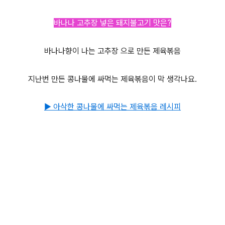
바나나 고추장 넣은 돼지불고기 맛은?
바나나향이 나는 고추장 으로 만든 제육볶음
지난번 만든 콩나물에 싸먹는 제육볶음이 막 생각나요.
▶ 아삭한 콩나물에 싸먹는 제육볶음 레시피