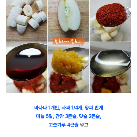
바나나 1개반, 사과 1/4개, 양파 반개
마늘 5알, 간장 3큰술, 맛술 2큰술,
고춧가루 4큰술
넣고