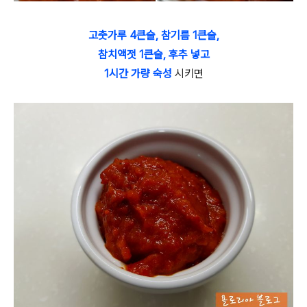
고춧가루 4큰술, 참기름 1큰술,
참치액젓 1큰술, 후추 넣고
1시간 가량 숙성
시키면