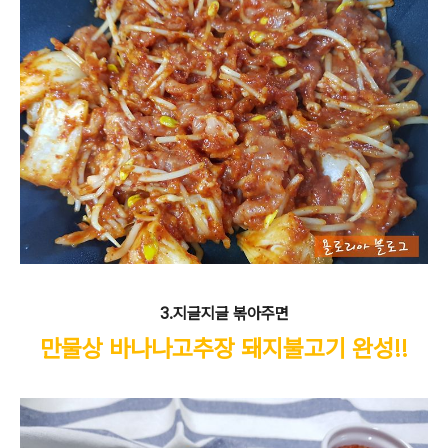
3.지글지글 볶아주면
만물상 바나나고추장 돼지불고기 완성!!