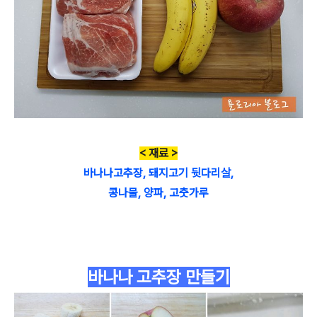
< 재료 >
바나나고추장, 돼지고기 뒷다리살,
콩나물, 양파, 고춧가루
바나나 고추장 만들기