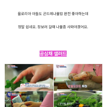
욜로리아 아들도 곤드레나물밥 완전 좋아하는데
정말 쉽네요. 장보러 갈때 나물좀 사와야겠어요.
공
심채 샐러드