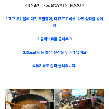
<사진출처 : kbs 볼빨간당신, POOQ >
1.표고 우린물에 다진 무말랭이, 다진 표고버섯, 다진 양파를 넣어
요
2.올리브유를 둘러주고
3.팥으로 만든 팥장, 된장을 두주걱 넣어요
4.들기름도 살짝 둘러줍니다.