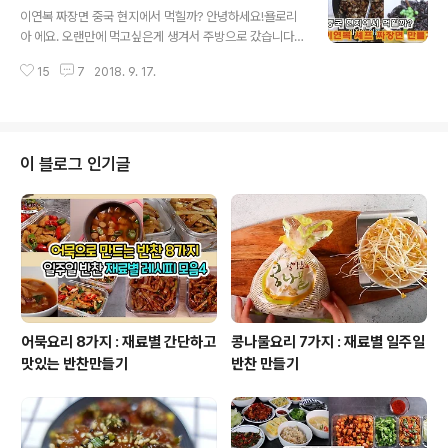
한다는데무엇보다도 전 간식으로 먹기 딱 좋더라구요. 그
이연복 짜장면 중국 현지에서 먹힐까? 안녕하세요!욜로리
런데 없어요 ㅜㅜ 없데요 ㅜㅜ그래서 만들어 봤어요. 스프
아 에요. 오랜만에 먹고싶은게 생겨서 주방으로 갔습니다. t
를 넣기도 하고, 루를 만들어 넣기도 하던데전그냥 태국식
vN ' 현지에서 먹힐까? ' 중국편이 시작 되었네요. 이연복
으로 연유넣고 동생이 원하는 치즈 넣고 치즈 콘파이를 만
15
7
2018. 9. 17.
셰프가 만드는 맛있어보이는 자장면 벌떡 일어나 앞치마를
들어 봤습니다. 치즈 콘파이 초간단 레시피캔 옥수수, 연유,
하게 되었죠. 양파를 듬뿍 볶고, 고기와 새우를 듬뿍 오징어
만두피, 모짜렐라치즈 맥도널드에..
까지맛이 없을수 없는 비주얼입니다. 아이를 위해서 집에
서 만들어 보니 어렵지 않고 맛있는 중국에서 1시간만에 완
판된 왠지 고급진짜.장.면 만들기 해볼까요? '현지에서 먹
이 블로그 인기글
힐까?' 이연복 짜장면 레시피 돼지고기 또는 소고기, 양파
2개, 애호박 1개, 대파새우, 오징어, 오이 (대신 완두콩), 면
춘장, 간장, 생강, 굴소스, 전분, 치킨스톡( MSG로 대체),
(올리고당) 이연복 셰프 짜장면 만들기1.재료썰기고기..
어묵요리 8가지 : 재료별 간단하고
콩나물요리 7가지 : 재료별 일주일
맛있는 반찬만들기
반찬 만들기