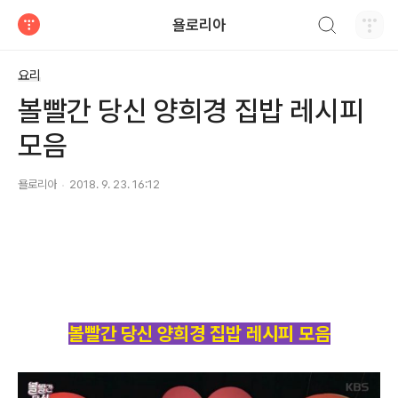
검색하기
욜로리아
티스토리
요리
볼빨간 당신 양희경 집밥 레시피
모음
욜로리아
2018. 9. 23. 16:12
볼빨간 당신 양희경 집밥 레시피 모음