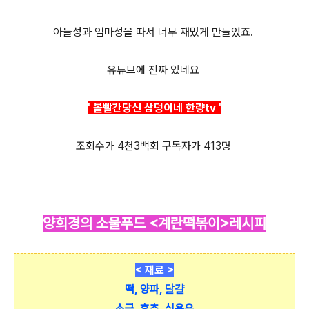
아들성과 엄마성을 따서 너무 재밌게 만들었죠.
유튜브에 진짜 있네요
' 볼빨간당신 삼덩이네 한량tv '
조회수가 4천3백회 구독자가 413명
양희경의 소울푸드 <계란떡볶이>레시피
< 재료 >
떡, 양파, 달걀
소금, 후추, 식용유