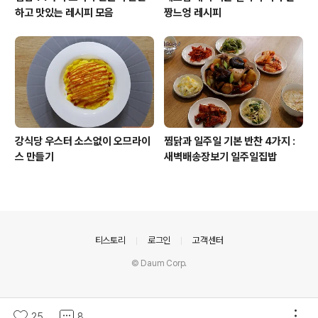
하고 맛있는 레시피 모음
짱느엉 레시피
강식당 우스터 소스없이 오므라이
찜닭과 일주일 기본 반찬 4가지 :
스 만들기
새벽배송장보기 일주일집밥
의안내
티스토리
로그인
고객센터
© Daum Corp.
25
8