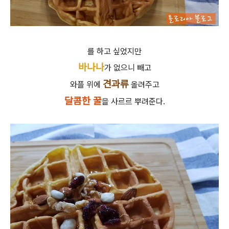
를 하고 싶었지만
바나나
가 없으니 빼고
견과류
와플 위에
올려주고
달콤한 꿀
을 사르르 뿌려준다.