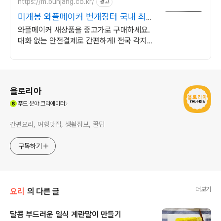
https://m.bunjang.co.kr/
광고
미개봉 와플메이커 번개장터 국내 최대
브랜드 중고거래
와플메이커 새상품을 중고가로 구매하세요.
대화 없는 안전결제로 간편하게! 전국 각지에
서 올라오는 전국구 최다 상품 매일 10만 개
이상의 신규 상품 업로드
로그 정보
욜로리아
(새창열림)
푸드
분야 크리에이터
간편요리, 여행맛집, 생활정보, 꿀팁
구독하기
더보기
요리
의 다른 글
달콤 부드러운 일식 계란말이 만들기
글 내용