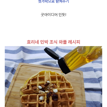
젓가락으로 받쳐주기
굿아이디어 인듯!
효리네 민박 조식 와플 레시피