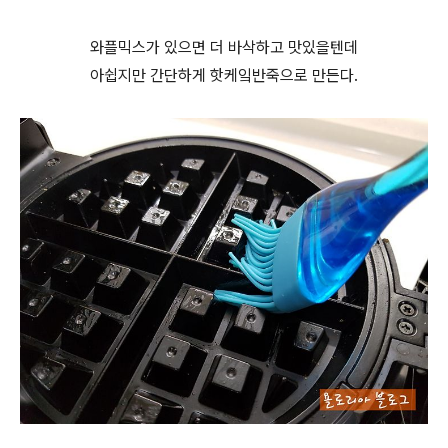
와플믹스가 있으면 더 바삭하고 맛있을텐데
아쉽지만 간단하게 핫케잌반죽으로 만든다.