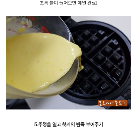
초록 불이 들어오면 예열 완료!
5.뚜껑을 열고 핫케잌 반죽 부어주기