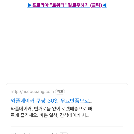
▶
욜로리아 "트위터" 팔로우하기 (클릭)
◀
http://m.coupang.com
광고
와플메이커 쿠팡 30일 무료반품으로
부담없이
와플메이커, 번거로움 없이 로켓배송으로 빠
르게 즐기세요. 바쁜 일상, 간식메이커 사용
해 시간과 맛을 잡으세요!