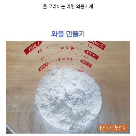
욜 로리아는 리큅 와플기계
와플 만들기