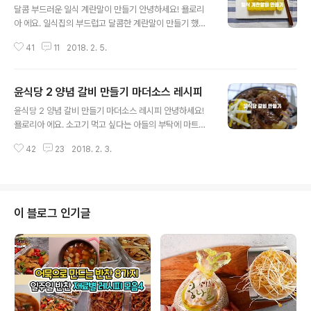
달콤 부드러운 일식 계란말이 만들기 안녕하세요! 욜로리
아 에요. 일식집의 부드럽고 달콤한 계란말이 만들기 했어
요. 반찬으로 안주로 초밥으로도 맛있는 달콤 하고 부드러
41
11
2018. 2. 5.
운 일식 계란말이 레시피 계란5개, 소금1티스픈, 설탕1스
픈 맛술1스픈, 물3스픈, 조미료 달콤 부드러운 일식 계란말
이 만들기 1.미지근한물 3스픈, 소금1티스픈, 설탕1스픈,
윤식당 2 양념 갈비 만들기 마더소스 레시피
조미료(다시다) 약간, 맛술1스픈 섞어주기 미지근한물에
글 내용
소금과 설탕을 넣으면 빨리 녹아요. 다시마 물로 만들어야
윤식당 2 양념 갈비 만들기 마더소스 레시피 안녕하세요!
하지만 간단하게 조미료 (다시다) 조금 넣어요. 2.계란 풀
욜로리아 에요. 소고기 먹고 싶다는 아들의 부탁에 마트에
기 부드러운 계란말이를 위해 많이 저어주세요. 3.계란물
서 소갈비살 사왔어요. 윤식당 2 마더소스 레시피로 만드
에 식은 (1)양념 물 넣고 섞어주기 또 많이 저어주면 부드러
42
23
2018. 2. 3.
는 신메뉴 양념 갈비 만들기 괜찮겠죠! 윤식당 2호점에 찾
워지겠죠! 4.거름망에 계란물 걸러주기 알끈을 제거하여
아온 호텔사장 부부가 반해버린 윤식당 2 마더소스 양념
더 부드럽고 촉..
갈비 레시피 갈비살, 양파, 계란 마더소스 재료 : 물, 간장,
설탕, 다진마늘, 배 or 사과, 후추 호텔사장 부부가 반해버
린 윤식당 2 신메뉴 양념 갈비 만들기 1.갈비살 자르기 너
이 블로그 인기글
무 얇지 않게 썰어주세요. 마더소스가 갈비를 짜게 만들수
있어요. 2.갈비살 핏물 빼기 찬물에 담궈 핏물을 빼주세요.
3.윤식당 마더소스 만들기 물2컵, 간장2컵, 설탕1컵, 다진
마늘 91g, 양파 200g, 사과 또는 배 200g, ..