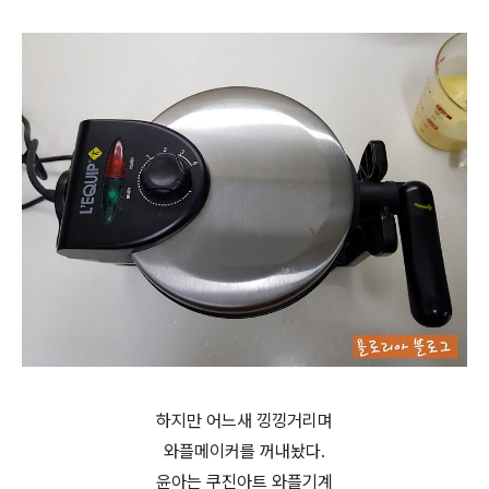
하지만 어느새 낑낑거리며
와플메이커를 꺼내놨다.
윤아는 쿠진아트 와플기계