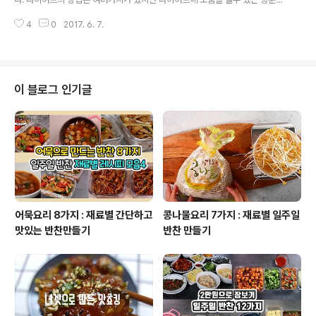
지 자세히 지켜보았다. 해마다 다이어트에는 이것이 최고라며 다른 성분들의 식
4
0
2017. 6. 7.
품이 나오지만 효과를 뚜렷이 본사람은 방송과 후기외에선 본적이 없는것 같다.
하지만 혹시나 하는 마음에 아침에 수화기를 들었다 놨다 했다. 어차피 이것을
먹든 저것을 먹든 먹는 양을 줄여야 하며 근육을 키워 기초대사량을 늘려야만
효과적인 성공과 유지를 할수 있지만 점점 요령을 피우려는 나를 발견하였다.
그럼 신지가 한때 신장이 안좋아 몸이 퉁퉁 부은거라고 했는데 지금은 홈쇼핑의
이 블로그 인기글
풋사과 성분 알약같은것을 먹고 살을 쪽 빼고 지금까지 유지하며 다시 찌지 않
고 있다고 광고하는 폴리페놀 성분에 ..
어묵요리 8가지 : 재료별 간단하고
콩나물요리 7가지 : 재료별 일주일
맛있는 반찬만들기
반찬 만들기