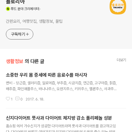
욜로리아
(새창열림)
푸드
분야 크리에이터
간편요리, 여행맛집, 생활정보, 꿀팁
구독하기
더보기
생활정보
의 다른 글
소중한 우리 몸 증세에 따른 음료수를 마시자
글 내용
변비 - 당근즙, 샐러리즙, 알로에즙, 부추즙, 시금치즙, 연근즙, 고구마즙, 칡즙,
배추즙, 파인애플주스, 바나나주스, 오렌지주스, 키위주스, 멜론주스, 사과주스,
칡차, 대추차, 뽀잎차, 사과차가 효과가 있다. 변비는 대장에 수분이 부족하거나
1
0
2017. 6. 18.
장운동이 제대로 이루어 지지 못해 나타나는 증상이다. 변비가 있으면 무엇보다
대장의 운동을 활발하게 해주고 변을 볼수 있는 음식을 섭취하는 것이 좋다. 충
분한 수분과 섬유질이 풍부한 식품을 섭취해야 하며 섬유질과 유산균은 ㅡ장운
신지다이어트 풋사과 다이어트 체지방 감소 폴리페놀 성분
동을 원활하게 해주며 몸속 노폐물을 배출 시켜 준다. 피로회복 - 샐러리즙, 피
글 내용
망즙, 케일즙, 양파즙, 아스파라거스즙, 레몬주스, 매실주스, 포도주스, 파인애플
홈쇼핑 에서 가수신지가 성공한 다이어트라며 풋사과 다이어트를 광고하고있
주스, 오렌지주스, 멜론주스, 사과주스, 귤주스, 인삼차, 구기자차, 모과차, ..
다. 다이어트의 방법은 여러가지가 있지만 다이어트에 도움을 줄수 있는 성분인