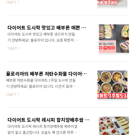
더보기
샐러드 만들기 1.당근절이기 당근 얇게 채썰어준
편도 작년 집에만 있으면서 확찐자가 되었어요
후 소금 1숟가락 넣고 골고루 버무려 20분간 절
남편이 운동하면서 밖에서 아무거나 사 먹다 보
여주세요 2.샐러드 드레싱 만들기 올리브유 2,
니 다이어트 결과가 제자리라며 도시락을 챙겨
소금 0.1, 홀그레인머스터드 0.5 알룰로스 2숟
달라고 하더라고요 냉장고에 있는 재료로 대충
가락 넣고 골고루 섞어주세요 *알룰로스는 설탕
다이어트 도시락 맛있고 배부른 예쁜 샌드위치 만들기
챙겨준 도시락 그리고 샐러드와 그 동안 제가 만
대신 사용하는 ..
다이어트 도시락 맛있고 배부른 샌드위치 만들
들어 먹었던 다이어트 레시피들을 활용하여 도
기 안녕하세요! 욜로리아 입니다. 요즘 확찐자 되
시락을 챙겨 주었더니 운동과 함께 한달만에
서 하루하루 고민이 많아요 심심하니까 자꾸 먹
9kg 감량 했어요 아침은 언제나 간단하게 0.5토
더보기
게 되게 쥐구멍에라도 숨고 싶지만 쥐구멍에 들
스트 평소에는 잼을 잘 먹지 않지만 유야호 유재
어가질 않네요 맛있지만 배부르고 다이어트 식
석씨의 최애 토스트가 블루베리 잼을 발라 먹는
단까지 되는 맛있는 샌드위치 만들어 볼까요? 참
거라고 하더라고요 저도 딸기잼을 발라서 만들
치샌드위치 레시피 통밀식빵, 참치, 양배추, 당근
어 봤어요 1.달걀 1개 풀어 프라이팬에 부어주세
욜로리아의 배부른 저탄수화물 다이어트 일주일 도시락 만들기
할라피뇨, 상추, 토마토 치즈, 그릭요거트 무설탕
요 2.통밀식빵을 올려 구워주세요..
배부른 저탄수화물 다이어트 1주일 도시락 만들
머스타드, 홀그레인머스타드 고소하고 담백한
기 안녕하세요! 욜로리아 입니다. 시간이 없어서
참치샌드위치 만들기 1.속재료 다지기 양배추,
또는 먹을게 없어서 다이어트 실패하고 계시지
더보기
할라피뇨, 당근 다져주세요 할라피뇨는 2~3조각
않으신가요? 1주일 다이어트도시락 저탄수화물
만 준비해주세요 2.참치 버무리기 참치캔 기름을
로 만들어서 건강하고 날씬하게 먹어볼까요? 저
꽉 짜주고 무설탕머스타드 2스푼 그릭요거트 또
탄수화물 1주일 다이어트 도시락 레시피 영상으
는 플레인 요거트 2~3스푼 넣고 골고루 섞어주
로 보는 레시피는 아래 영상을 클릭해주세요
세요 3.참치샌드위치 만들기 통밀식빵에 홀그레
다이어트 도시락 레시피 참치양배추쌈 메추리알말이 오늘도 배 안고픈 하루
https://youtu.be/Bdo_R3tNZoA 애호박 1
인머스타드,..
다이어트 도시락 레시피 참치양배추쌈 메추리알
개, 당근 1개, 새송이버섯 1봉, 양배추, 대파 1뿌
말이 들고 출근합니다. 오늘도 배 안고픈 하루를
리 소고기 또는 닭고기 300~600g, 새우 200g,