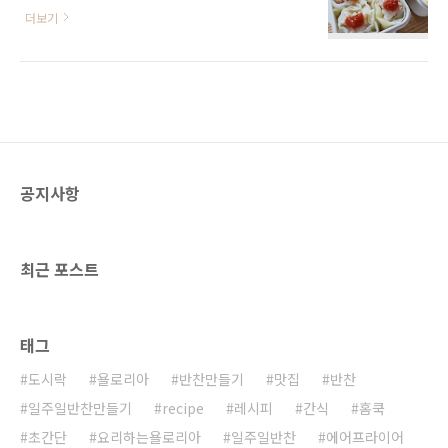
위해 !! 다이어트에서 제일 중요한건 식단조절 이
아스파라거스 치즈, 계란, 코코넛오일, 들기름 소
더보기
란거 아시죠! 아는데 힘들다는거!! 밖에서 사먹
금, 후추, 양조간장, 참기름, 매실청, 깨 재료 준비
는 음식은 칼로리, 염분 높은 음식이 많아 고민
하기 1.채소 썰기 채썰기 : 애호박 1/3, 당근
되지요. 고민 하지 말고 도시락! 살빼고 싶다면
1/3, 새송이버섯 1개 기둥 채썰어주세요 깍뚝썰
도시락 추천드려요. 오늘은 포만감도 높고 칼로
기 : 나머지..
리도 낮은 양배추로 도시락을 싸봅니다. 참치양
배추쌈 메추리알말이 레시피 재료 : 양배추, 밥,
참치, 참기름, 쌈장 메추리알, 당근, 양파, 파, 소
금 1.양배추잎을 떼어서 깨끗이 닦는다. 2.양배
공지사항
추 익히기 위생백에 양배추 잎을 넣고 물을 조금
부은후 위생백을 살짝 묶거나 돌돌 말아 전자레
인지에 4분 돌리기 (양배추 양에 따라 시간 조절)
3.따뜻한 밥에 기..
최근 포스트
태그
도시락
욜로리아
반찬만들기
맛집
반찬
일주일반찬만들기
recipe
레시피
간식
홈쿡
초간단
요리하는욜로리아
일주일반찬
에어프라이어