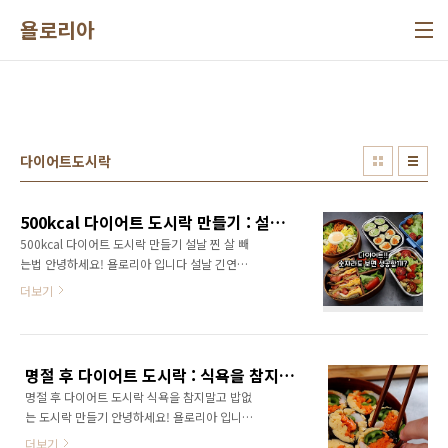
본문 바로가기
욜로리아
다이어트도시락
500kcal 다이어트 도시락 만들기 : 설날 찐 살 빼는법
500kcal 다이어트 도시락 만들기 설날 찐 살 빼
는법 안녕하세요! 욜로리아 입니다 설날 긴연휴
정말 맛있는 음식 많이 먹었어요~ 우리몸은 솔직
더보기
하니까 2~3kg 훅 쪘네요~ 그래서 다시 정신 차
리고 다이어트 도시락 만듭니다 어른에게 하루
필요한 칼로리는 남자가 2700kcal , 여자가
2000kcal 정도 돼죠 하루 활동량과 개개인의 기
명절 후 다이어트 도시락 : 식욕을 참지말고 밥 없는 도시락 만들기
초대사량에 따라 다르지만 하루 한끼 맛있게 먹
명절 후 다이어트 도시락 식욕을 참지말고 밥없
고 한 두끼 정도는 칼로리를 제한해보면 어떨까
는 도시락 만들기 안녕하세요! 욜로리아 입니다
요? 눈으로 대중하기 힘드니 숫자로 한번 도시락
추석 명절 잘 보내셨나요? 송편, 고기, 전 그리고
을 챙겨봅니다 아침에 시원하게 두유라떼 한잔!
더보기