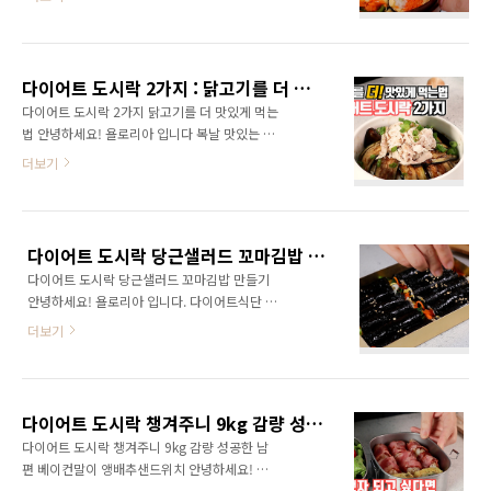
맛있는 음식들 저도 맛있게 많이 먹었습니다 그
잠들기전 유산균을 먹고 아침에 따듯한 무설탕
리고 체중 증가도 함께 따라 왔어요 다시 일상으
두유에 에스프레소 내려 두유 라떼를 먹습니다
로 명절 동안 늘어난 살을 빼야 하는데 이미 늘어
한 방송에서 본 내용이었는데 아침마다 시원하
난 체중 만큼 늘어난 식욕을 참기가 힘드네요 이
게 볼일을 볼수 있어서 좋아요 500kcal 샌드위
다이어트 도시락 2가지 : 닭고기를 더 맛있게 먹는법
럴때는 무조건 굶는것도 정말 힘들어요 참지말
치 도..
다이어트 도시락 2가지 닭고기를 더 맛있게 먹는
고 당분간은 탄수화물을 자제하고 밥없는 도시
법 안녕하세요! 욜로리아 입니다 복날 맛있는 음
락을 만들어 봐요 김밥용김, 달걀, 오이맛고추,
식 많이 드셨나요? 삼계탕 백숙 치킨등 혹시 닭
더보기
크래미 당근, 올리브유, 홀그레인머스터드 레몬,
고기가 남았다면 맛있는 도시락 재료로 사용해
소금 단무지 대신 당근 샐러드 만들기 1.당근절
보세요 샌드위치 보다 더 간단하고 맛있는 도시
이기 2개 정도의 당근을 채썰어 소금 0.5숟가락
락과 남편의 도시락이었지만 이가 약한 아버님
넣고 10분간 절여주세요 절인 당근은 물에 헹궈
이 더 맛있게 드셨던 도시락 함께 만들어봐요 닭
물기를 꽉 짜주세요 2.드레싱 만들기 올리브..
다이어트 도시락 당근샐러드 꼬마김밥 만들기
고기 준비 저는 지난번 로스트치킨과 닭백숙을
다이어트 도시락 당근샐러드 꼬마김밥 만들기
함께 만들어 백숙이 남았어요
안녕하세요! 욜로리아 입니다. 다이어트식단 도
https://164regina.tistory.com/945 말복 간
시락만 챙겨도 반은 성공하는 다이어트가 됩니
단하고 맛있는 닭고기요리 3가지 만들기 말복 간
더보기
다 오늘은 꼬마김밥 도시락을 만들거예요 김밥
단하고 맛있는 닭고기요리 3가지 만들기 안녕하
에서 단무지만 빼도 다이어트에 많은 도움이 됩
세요! 자유롭게 요리하는 욜로리아 입니다 많은
니다 그렇다고 단무지를 빼면 김밥의 맛이 많이
분들이 물어 보세요 '욜로리아'뜻이 무엇인지?
서운해지는데요 단무지 대신 당근샐러드 넣어만
요리의 주방의 욜로족? 으로 설명 드릴수
다이어트 도시락 챙겨주니 9kg 감량 성공한 남편 : 베이컨말이 양배추샌드위치
들면 서운하지도 않고 맛있게 먹을 수 있어요 당
164regina.tisto..
다이어트 도시락 챙겨주니 9kg 감량 성공한 남
근샐러드 레시피 당근, 레몬즙, 소금, 홀그레인머
편 베이컨말이 앵배추샌드위치 안녕하세요! 욜
스터드 알룰로스, 올리브오일 단무지 대신 당근
로리아 입니다. 확찐자 분들 많으시죠? 저도 남