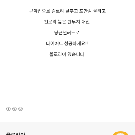
곤약밥으로 칼로리 낮추고 포만감 올리고
칼로리 높은 단무지 대신
당근샐러드로
다이어트 성공하세요!!
욜로리아 였습니다
(새창열림)
로그 정보
욜로리아