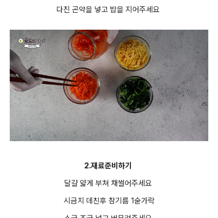
다진 곤약을 넣고 밥을 지어주세요
2.재료준비하기
달걀 얇게 부쳐 채썰어주세요
시금치 데친후 참기름 1숟가락