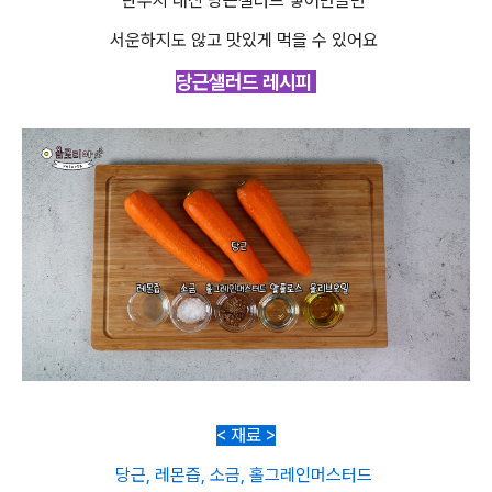
단무지 대신 당근샐러드 넣어만들면
서운하지도 않고 맛있게 먹을 수 있어요
당근샐러드 레시피
< 재료 >
당근, 레몬즙, 소금, 홀그레인머스터드