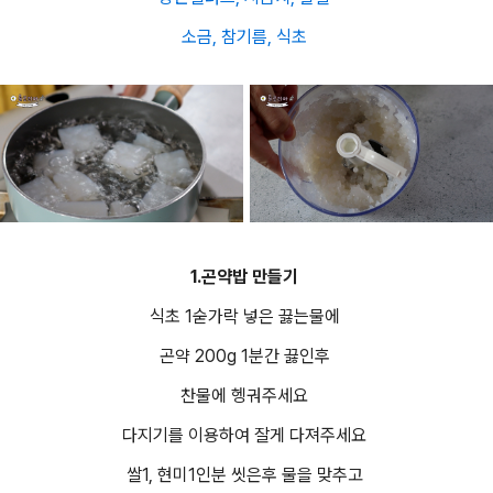
소금, 참기름, 식초
1.곤약밥 만들기
식초 1숟가락 넣은 끓는물에
곤약 200g 1분간 끓인후
찬물에 헹궈주세요
다지기를 이용하여 잘게 다져주세요
쌀1, 현미1인분 씻은후 물을 맞추고