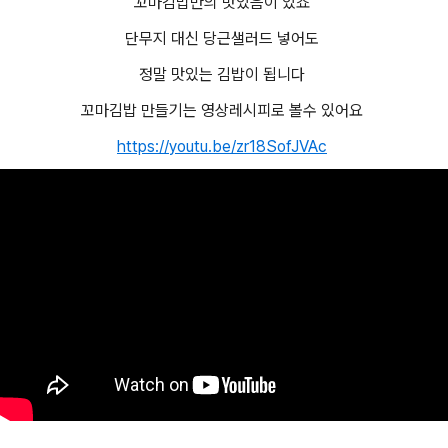
꼬마김밥만의 맛있음이 있죠
단무지 대신 당근샐러드 넣어도
정말 맛있는 김밥이 됩니다
꼬마김밥 만들기는 영상레시피로 볼수 있어요
https://youtu.be/zr18SofJVAc