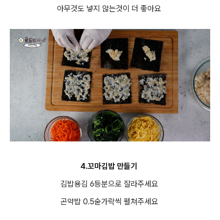
아무것도 넣지 않는것이 더 좋아요
4.꼬마김밥 만들기
김밥용김 6등분으로 잘라주세요
곤약밥 0.5숟가락씩 펼쳐주세요