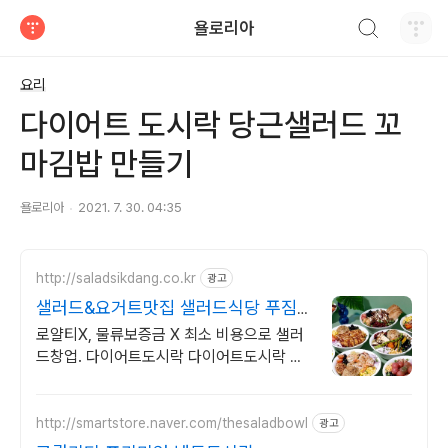
검색하기
욜로리아
티스토리
요리
다이어트 도시락 당근샐러드 꼬
마김밥 만들기
욜로리아
2021. 7. 30. 04:35
http://saladsikdang.co.kr
광고
샐러드&요거트맛집 샐러드식당 푸짐
한 샐러드&요거트 맛집
로얄티X, 물류보증금 X 최소 비용으로 샐러
드창업. 다이어트도시락 다이어트도시락 소
자본 창업가능, 업종변경 추천
http://smartstore.naver.com/thesaladbowl
광고