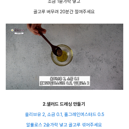
소금 1숟가락 넣고
골고루 버무려 20분간 절여주세요
2.샐러드 드레싱 만들기
올리브유 2, 소금 0.1, 홀그레인머스터드 0.5
알룰로스 2숟가락 넣고 골고루 섞어주세요