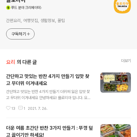
(새창열림)
푸드
분야 크리에이터
간편요리, 여행맛집, 생활정보, 꿀팁
구독하기
더보기
요리
의 다른 글
간단하고 맛있는 반찬 4가지 만들기 입맛 찾
고 무더위 이겨내세요
글 내용
간단하고 맛있는 반찬 4가지 만들기 더위에 잃은 입맛 찾
고 무더위 이겨내세요 안녕하세요! 욜로리아 입니다. 요즘
더워도 너무 덥죠 에어컨을 끌수 없는 날씨가 연속입니다
13
1
2021. 7. 26.
더위에 입맛 까지 잃어 먹고 싶은 것도 없는 요즘 열대야로
잠을 제대로 못자고 일어나서 얼음 동동 시원한 가지냉국
먹으면 살 것 같다는 생각이 들더라고요 더위 이겨내는 반
더운 여름 초간단 반찬 3가지 만들기 : 뚜껑 덮
찬 4가지 만들기 가지, 오이고추, 감자, 삶은 옥수수 가지냉
국 레시피 가지 2개, 청고추 1개, 홍고추 1개 물 600ml, 소
고 끓이기만 하세요!