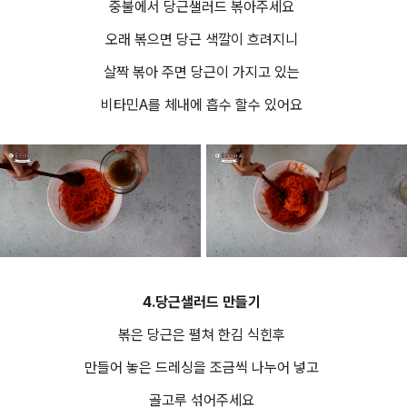
중불에서 당근샐러드 볶아주세요
오래 볶으면 당근 색깔이 흐려지니
살짝 볶아 주면 당근이 가지고 있는
비타민A를 체내에 흡수 할수 있어요
4.당근샐러드 만들기
볶은 당근은 펼쳐 한김 식힌후
만들어 놓은 드레싱을 조금씩 나누어 넣고
골고루 섞어주세요