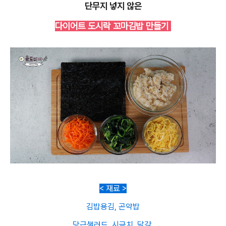
단무지 넣지 않은
다이어트 도시락 꼬마김밥 만들기
< 재료 >
김밥용김, 곤약밥
당근샐러드, 시금치, 달걀