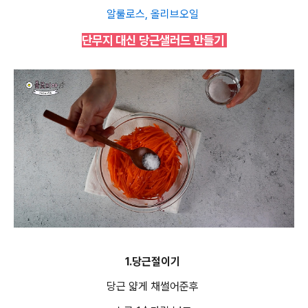
알룰로스, 올리브오일
단무지 대신 당근샐러드 만들기
1.당근절이기
당근 얇게 채썰어준후