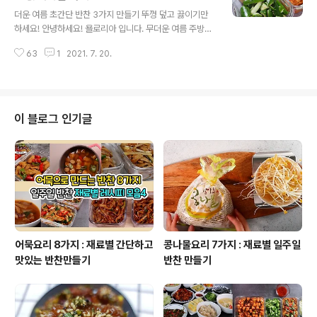
글 내용
금 1숟가락 설탕 2숟가락, 2배식초 4숟가락 더위에 잃어
더운 여름 초간단 반찬 3가지 만들기 뚜껑 덮고 끓이기만
버린 입맛 찾아주는 시원한 가지냉국 만들기 1.가지 자르기
하세요! 안녕하세요! 욜로리아 입니다. 무더운 여름 주방은
가지 3~4등분 후 세워서 6~9등분으로 잘라주세요 자른
피하고 싶은 공간이예요 배달음식 주문하고 기다리는 시간
가지는 손가락 크기정도이면 됩니다 2.가지 익히기 물 50
63
1
2021. 7. 20.
보다 더 빠르게 간단하게 만들수 있는 반찬3가지 만들어요
m..
오이2개, 두부 520g(일반두부 2모), 사각어묵 300g 다
진돼지고기 200g, 감자1개, 양파 1개, 대파 초간단 오이무
침 레시피 오이2개, 소금 0.8숟가락, 물엿 4숟가락 참기름
1숟가락, 깨 1숟가락 절이지 않고 만드는 정말 초간단 오이
이 블로그 인기글
무침 만들기 1.오이두드리기 밀대 또는 랩 봉으로 오이를
두드려 주세요 오이2개 두드리는 과정이 정말 신나요 2.오
이자르기 두드린 오이 4등분으로 자른후 길게 4등분 잘라
주세요 오이씨는 제거해줍니다 3.오이무침 양념하기 소금
..
어묵요리 8가지 : 재료별 간단하고
콩나물요리 7가지 : 재료별 일주일
맛있는 반찬만들기
반찬 만들기