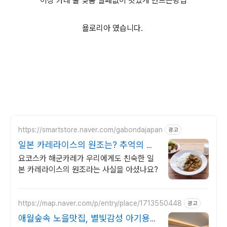
이상 카레 물 맞춤 실패없이 맛있게 만드는방법
욜로리아 였습니다.
https://smartstore.naver.com/gabondajapan
광고
일본 카레라이스의 원조는? 추억의 카
레라이스
요코스카 해군카레가 우리에게도 친숙한 일
본 카레라이스의 원조라는 사실을 아셨나요?
https://map.naver.com/p/entry/place/1713550448
광고
애월숲속 노을맛집, 별빛감성 아기용품