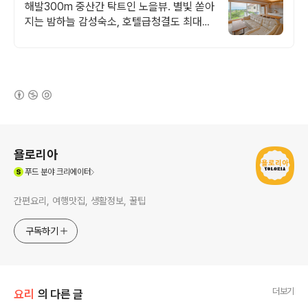
완벽구비, 대가족
해발300m 중산간 탁트인 노을뷰. 별빛 쏟아
지는 밤하늘 감성숙소, 호텔급청결도 최대
14인 복층 독채, 5개의 침대와 넓은 다이닝
룸으로 프라이빗한 대가족 여행
(새창열림)
로그 정보
욜로리아
(새창열림)
푸드
분야 크리에이터
간편요리, 여행맛집, 생활정보, 꿀팁
구독하기
더보기
요리
의 다른 글