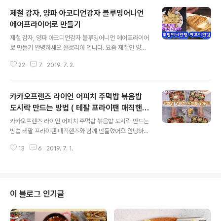
제철 감자, 양파 아코디언감자 블루밍어니언
에어프라이어로 만들기
글 내용
제철 감자, 양파 아코디언감자 블루밍어니언 에어프라이어
로 만들기 안녕하세요 욜로리아 입니다. 요즘 제철인 양파
와 감자로 간식도 되고 안주도 되는 블루밍어니언과 아코
22
7
2019. 7. 2.
디언 감자를 만들어 봤어요 튀기면 기름이 많이 들고 남은
기름 처리하기가 골치아픈데 에어프라이어를 사용하면 기
름도 덜 사용하고 바삭하게 만들수 있어서 좋아요 아코디
카카오프렌즈 라이언 어피치 주먹밥 볶음밥
언감자 만드는방법 감자, 올리브유, 소금, 후추 마요네즈,
양파, 설탕 1.감자 썰기 감자는 껍질째 사용할거라 깨끗하
도시락 만드는 방법 ( 테팔 프라이팬 매직핸즈
글 내용
게 닦아줍니다. 아래쪽이 잘리지 않게 적가락을 두고 자르
)
카카오프렌즈 라이언 어피치 주먹밥 볶음밥 도시락 만드는
면 편해요 2.올리브유바르기 올리브유에 소금과 후추를 조
방법 테팔 프라이팬 매직핸즈와 함께 만들었어요 안녕하세
금 넣고 감자 사이사이에 골고루 발라줍니다. 3.양마소스
요! 욜로리아에요 카카오프렌즈 라이언 어피치 좋아하시나
만들기 양파 1/4개와 설탕 2스푼, 마요네즈 3스푼을 넣고
13
6
2019. 7. 1.
요? Ryan 좋아하는 분들이 정말 정말 많으시더라구요 예
믹서기로 갈아주세요 튀김류와 잘..
쁘게 주먹밥과 볶음밥 도시락을 만들어 봤습니다. 이번에
테팔에서 라이언 어피치 프라이팬과 매직핸즈가 출시되었
어요 전 하얀색 주방도구들을 좋아하는데 프라이팬 색깔이
하얀색이라 더욱 맘에 들어요 더군다나 매직핸즈는 원터치
이 블로그 인기글
손잡이를 분리할수 있어서 공간차지가 덜해 보관하기도 좋
고 좁은 공간에서 더욱 사용하기 편리합니다. 불에 달구고
여러번 사용하고 라이언, 어피치 얼굴은 프라이팬 바닥에