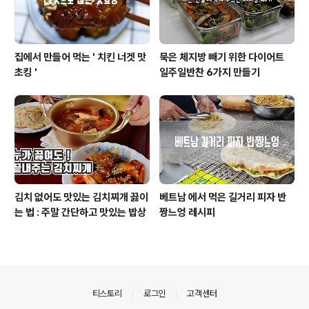
집에서 만들어 먹는 ' 치킨 너겟 맛
묵은 체지방 빼기 위한 다이어트
초킹 '
일주일반찬 6가지 만들기
김치 없어도 맛있는 김치찌개 끓이
베트남 에서 먹은 길거리 피자 반
는 법 : 주말 간단하고 맛있는 밥상
짱느엉 레시피
의안내
티스토리
로그인
고객센터