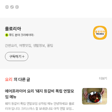
(새창열림)
로그 정보
욜로리아
(새창열림)
푸드
분야 크리에이터
간편요리, 여행맛집, 생활정보, 꿀팁
구독하기
더보기
요리
의 다른 글
에어프라이어 요리 '돼지 등갈비 폭립 연말모
임 메뉴
글 내용
돼지 등갈비 폭립 연말모임 상차림 메뉴 안녕하세요! 욜로
리아 입니다. 크리스마스 잘 보내셨나요 아직 연말 모임이