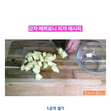
감자 페퍼로니 피자 레시피
1.감자 썰기