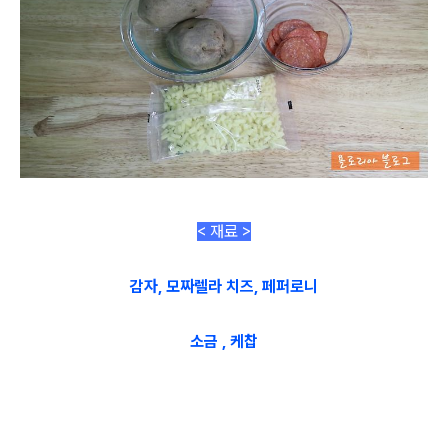
< 재료 >
감자, 모짜렐라 치즈, 페퍼로니
소금 , 케찹