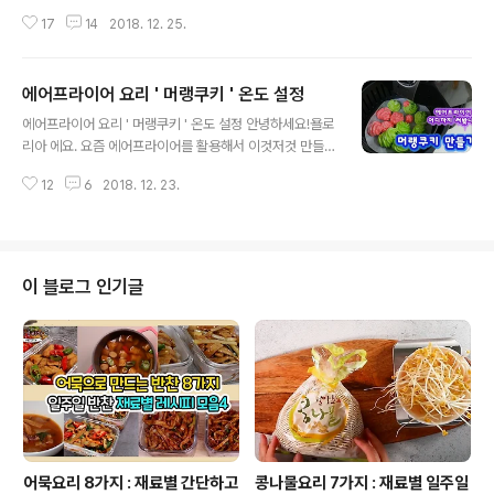
남으셨죠? 가족모임 친구모임집에서 홈파티를 한다면 돼
17
14
2018. 12. 25.
지 등갈비, 폭립은 어떨까요? 에어프라이어로 또 만들어 봤
습니다. 돼지 등갈비 / 폭립 돼지등갈비600g, 양파, 청피
망, 파프리카굴소스, 케찹, 올리고당, 고추장, 다진마늘 에
에어프라이어 요리 ' 머랭쿠키 ' 온도 설정
어프라이어 요리 돼지등갈비 폭립 레시피1.돼지등갈비 핏
글 내용
물 빼기 찬물에 담궈주세요얼음을 넣어주면 핏물 빼는데
에어프라이어 요리 ' 머랭쿠키 ' 온도 설정 안녕하세요!욜로
시간이 단축됩니다. 그냥 찬물은 2시간 정도 얼음물은 1시
리아 에요. 요즘 에어프라이어를 활용해서 이것저것 만들
간 정도 걸립니다. 2.야채썰기 양파와 청피망, 파프리카를
어보는 재미가 있어요. 오븐이 있어야 가능한 머랭쿠키 가
큼직하게 썰어주세요 3.등갈비 밑간 하기 핏물 빠진 등갈
12
6
2018. 12. 23.
능할까? 이 생각이 에어프라이어 앞으로 가게 했어요 . 바
비에 소금과 후추로 밑간을 해주세요 돼지고기 잡내가 난
사삭 사르르 녹는 ' 머랭쿠키 '함께 만들어 볼까요? 솜사탕
다면 맛술을 넣어주시면 좋습..
처럼 사르르녹는 간식 ' 머랭쿠키 '계란 흰자 2개, 설탕 3스
픈, 식용색소짤주머니, 깍지 머랭쿠키 에어프라이어 활용
레시피 1.계란 흰자 분리노른자가 터지지 않게 조심하여 흰
이 블로그 인기글
자와 노른자를 분리 하여 주세요 . 2.흰자 머랭 치기거품기
로 흰자를 저어주세요 전기 거품기가 아닌 일반 거품기의
경우 한 방향으로만 빠르게 저어주시면 됩니다. 시간은 오
래 걸려요 3.설탕 나눠 넣어주기 머랭을 만든후 설탕을 3
번에 나눠 넣어..
어묵요리 8가지 : 재료별 간단하고
콩나물요리 7가지 : 재료별 일주일