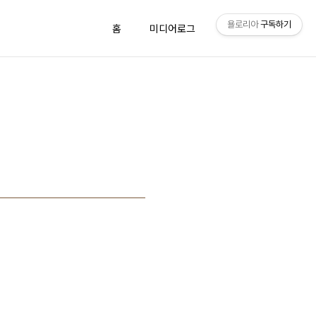
욜로리아
구독하기
홈
미디어로그
방명록