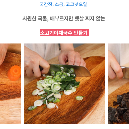
국간장, 소금, 코코넛오일
시원한 국물, 배부르지만 뱃살 찌지 않는
소고기야채국수 만들기