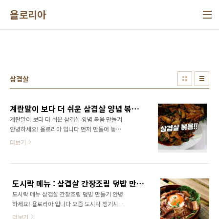
본문 바로가기
욜로리아
삼겹살
계란말이 보다 더 쉬운 삼겹살 양념 볶음 만들기
계란말이 보다 더 쉬운 삼겹살 양념 볶음 만들기
안녕하세요! 욜로리아 입니다 먼저 만들어 놓은
일주일 반찬과 함께 식사 준비합니다 맛있는 일
더보기
주일 반찬 레시피는 먼저 올려주었습니다 일주
일 편하고 맛있는 반찬 6가지 : 메추리알 오이 볶
음 깻잎무초절임 일주일 편하고 맛있는 반찬 6가
지 메추리알 오이 볶음 깻잎무초절임 안녕하세
도시락 메뉴 : 삼겹살 간장조림 덮밥 만들기
요! 요리하는 욜로리아 입니다 일주일 반찬 만들
도시락 메뉴 삼겹살 간장조림 덮밥 만들기 안녕
기 장보기와 편하고 맛있는 반찬 6가지 만들었어
하세요! 욜로리아 입니다 요즘 도시락 챙기시는
요 간단하지만 맛 164regina.tistory.com 일주
분 많은시죠? 저의 남편도 요즘 도시락을 자주
일 반찬 만들어 놓고 한 가지 메뉴만 추가해도 식
더보기