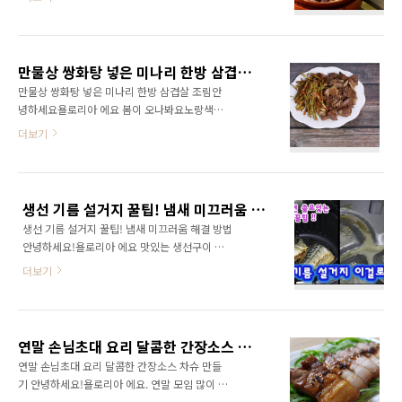
챙겨갑니다 혼밥을 하거나 식당 이용하기가 불
탁위가 푸짐하죠 깻잎무초절임에 삼겹살 싸먹으
편한 곳에 갈때는 도시락 만큼 편하고 맛있는게
려 하다가 노란색 반찬이 없어 계란말이 하나 더
없습니다 오늘 도시락은 아침에 만들어도 쉽게
만들었어요 사각 프라이팬이 있다면 계란말이는
만들수 있는 삼겹살 간장조림 덮밥 입니다 삼겹
만들기도 쉽고 모양도 예쁘게 나옵니다 삽겹살
만물상 쌍화탕 넣은 미나리 한방 삼겹살 조림
살 간장조림 레시피 삼겹살, 양파 0.5개, 대파
은 에어프..
만물상 쌍화탕 넣은 미나리 한방 삼겹살 조림안
0.5대, 청양고추2개 진간장, 맛술, 다진마늘, 다
녕하세요욜로리아 에요 봄이 오나봐요노랑색과
진생강 또는 생강가루 알룰로스 또는 올리고당
초록색이 눈에 쏙 들어 와요 얼마전 tv프로그램 '
더보기
맛있는 도시락 삼겹살 간장조림 덮밥 만들기 1.
살림9단의 만물상'에서 쌍화탕 넣은 미나리 삼겹
밥 하기 백미와 현미 2:1비율로 섞어 밥을 합니
살 조림을 만들더라구요 한방 삼겹살 조림을 쌍
다 백미밥만 준비해도 되지만 현미를 섞으면 섬
화탕 1병으로 만들어 봅니다. 물론 우수한 한약
유질이 많고 포만감도 오래가요 2.삼겹살 굽기 1
재 성분이 다 들어간건 아니지만 그래도 고기 씹
인 2줄씩 사용할거예요 삼겹살 구워주세요 2.양
생선 기름 설거지 꿀팁! 냄새 미끄러움 해결 방법
는 끝맛에 한약맛이 살짝 전해지니건강해지는
념만들기 양파 0..
생선 기름 설거지 꿀팁! 냄새 미끄러움 해결 방법
느낌에 미나리의 아삭함까지 전해지니 좋더라구
안녕하세요!욜로리아 에요 맛있는 생선구이 집
요여러분들도 저녁메뉴로 어떠세요 쌍화탕 넣은
에서 많이 해드시나요? 생선구이는 먹을때는 맛
미나리 한장 삼겹살 조림 레시피통삼겹살, 미나
더보기
있는데 생선구울때 집안에 연기와 구운후 생선
리, 쌍화탕우유,간장,설탕,소주고춧가루, 통깨,
기름 설거지가 골치 아파요 그래서 가끔은 귀찮
참기름 1.미나리 나누기 이 요리의 가장 마음에
아서 생선을 꺼내다 다시 냉동실로 넣습니다. 특
드는건 미나리를 버릴부분이 없어요 깨끗이 씻
히 고등어의 경우 그렇죠 특히 고등어 구이는 후
은 미나리를 굵은 줄기, 줄기, 이파리 세부분으로
연말 손님초대 요리 달콤한 간장소스 차슈 만들기
라이팬도 오븐도 에어프라이어로도 기름이 정말
나누어 주세요..
연말 손님초대 요리 달콤한 간장소스 차슈 만들
많이 나오고 키친타올로 닦아도 끈적임과 냄새
기 안녕하세요!욜로리아 에요. 연말 모임 많이 잡
가 남아요 특히 수세미에 남은 비린내는 다른 그
으셨나요?연말 손님초대 요리에 자신있게 내놓