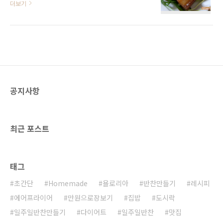
더보기
릇들도 냄새가 나게 합니다. 하지만 생활의 꿀
을수 있는 요리이자 안주!달콤한 간장소스에 조
팁!!!이거 하나면 냄새도 끈적임도 미끄러움도
린 바삭하고 촉촉한 삼겹살' 차슈 ' 만들기 했어
잡을 수 있어요 바로 ' 밀가루 ' 입니다. 부침요리
요. 연말 손님초대 요리 ' 차슈 ' 레시피 삼겹살
나 튀김요리를 하고 애매하게 남은 경우나 유통
(800g), 양파, 대파, 마늘, 청양고추, 생강(가루)
기한이 지나간 밀가루 , 튀김가루, 부침가루 버리
간장소스 - 물 3컵, 맛술 1/2컵, 간장 1컵, 설탕 6
지 말고 모아두세요 생선기..
큰술 * 는 많이 썰기 힘들어서 정육점에서 받아
왔어요. 달콤한 간장소스 삼겹살 ' 차슈 ' 만들기
1.물 3컵, 청주 1/2컵, 간장 1컵, 생강가루 1스픈
공지사항
넣고 끓이기 2.양파, 대파, 청양고추, 마늘, 설탕
6스픈 넣고 끓이기 간장소스는 고기 굽기전에 먼
저 끓이기 시작해요. 3.삼겹살 ..
최근 포스트
태그
초간단
Homemade
욜로리아
반찬만들기
레시피
에어프라이어
만원으로장보기
집밥
도시락
일주일반찬만들기
다이어트
일주일반찬
맛집